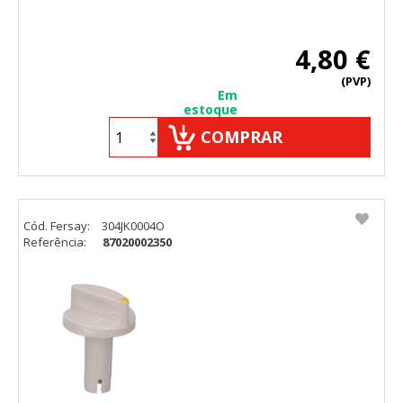
4,80 €
(PVP)
Em
estoque
COMPRAR
Cód. Fersay:
304JK0004O
Referência:
87020002350