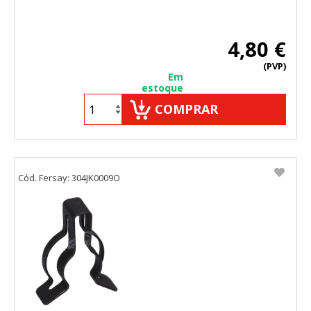
4,80 €
(PVP)
Em
estoque
COMPRAR
Cód. Fersay: 304JK0009O