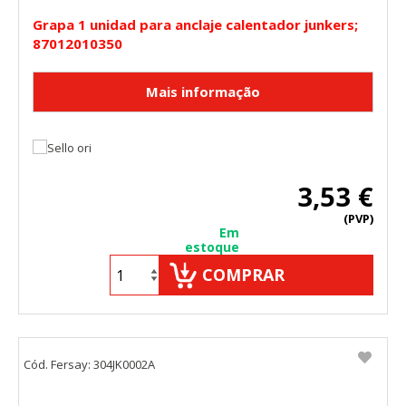
Grapa 1 unidad para anclaje calentador junkers;
87012010350
3,53 €
(PVP)
Em
estoque
COMPRAR
Cód. Fersay: 304JK0002A