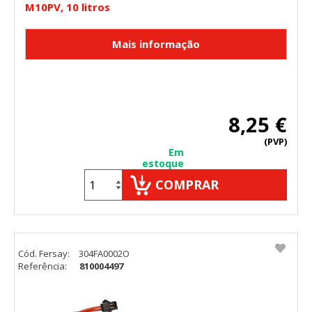
M10PV, 10 litros
8,25 €
(PVP)
Em
estoque
COMPRAR
Cód. Fersay:
304FA0002O
Referência:
810004497