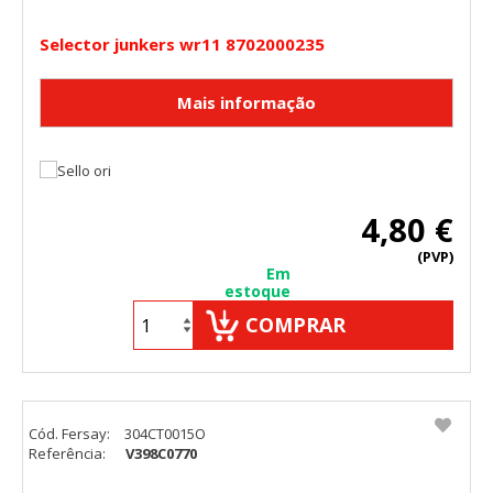
Selector junkers wr11 8702000235
4,80 €
(PVP)
Em
estoque
COMPRAR
Cód. Fersay:
304CT0015O
Referência:
V398C0770