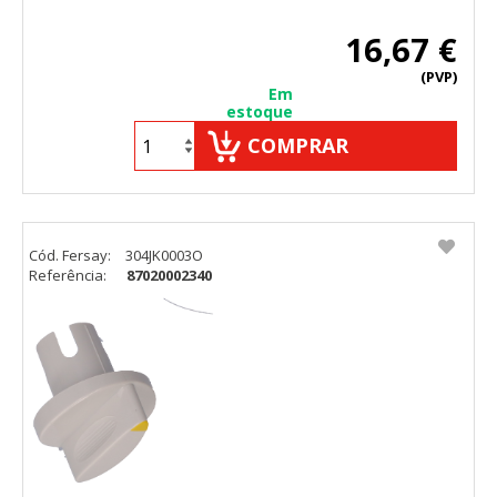
16,67 €
(PVP)
Em
estoque
COMPRAR
Cód. Fersay:
304JK0003O
Referência:
87020002340