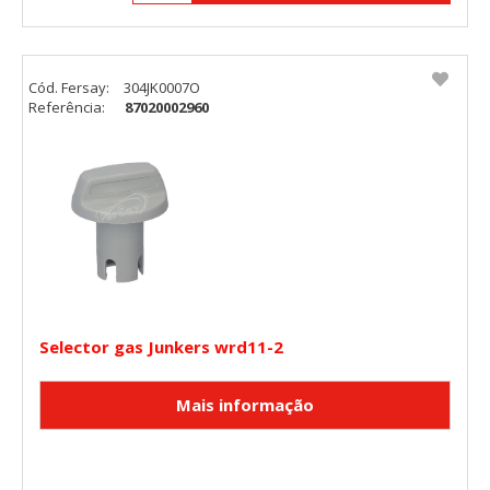
Cód. Fersay:
304JK0007O
Referência:
87020002960
Selector gas Junkers wrd11-2