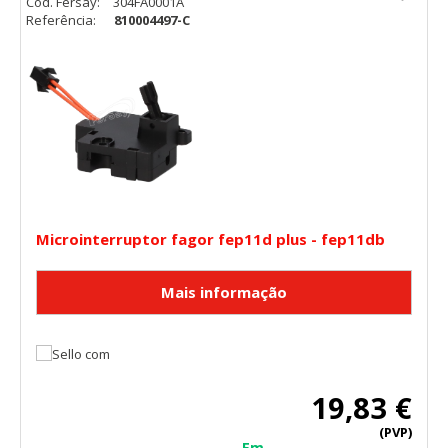
Cód. Fersay:
304FA0001A
Referência:
810004497-C
Microinterruptor fagor fep11d plus - fep11db
19,83 €
(PVP)
Em