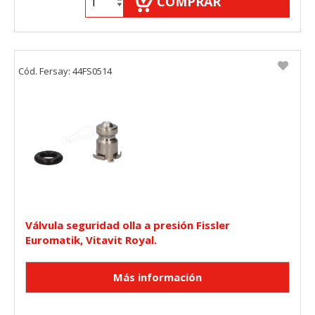
COMPRAR
"Configuración de cookies" al pie de la página. También puedes
consultar nuestra
política de cookies
Cód. Fersay: 44FS0514
Válvula seguridad olla a presión Fissler
Euromatik, Vitavit Royal.