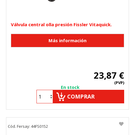
HABILITAR TODO
RECHAZAR TODO
Válvula central olla presión Fissler Vitaquick.
Cookies necesarias
Estas cookies son necesarias para que el sitio web
funcione y no se pueden desactivar en nuestros sistemas.
Puede configurar su navegador para bloquear o alertar
sobre estas cookies, pero alguna áreas del sitio no
funcionarán. Estas cookies no almacenan ninguna
información de identificación personal.
Cookies Utilizadas:
23,87 €
COOKIELEGALFERSAY, VSF904, PHPSESSID, wp-settings-1,
(PVP)
wp-settings-time-1, _evCo, _evCoLT
En stock
COMPRAR
Cookies de rendimiento
Estas cookies nos permiten contar las visitas y fuentes de
tráfico para poder evaluar el rendimiento de nuestro sitio y
mejorarlo. Nos ayudan a saber qué páginas son las más o
menos visitadas, y cómo los visitantes navegan por el sitio.
Cód. Fersay: 44FS0152
Toda la información que recogen estas cookies es
agregada y, por lo tanto, es anónima.