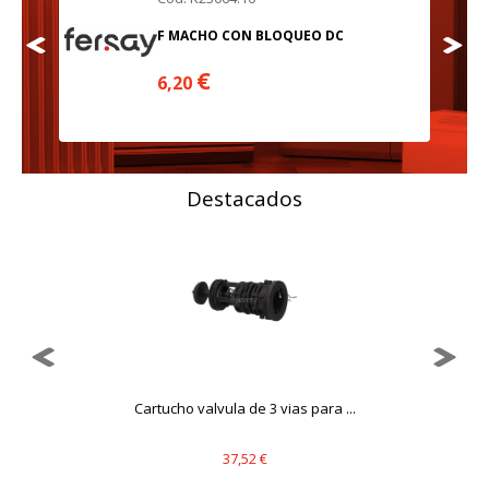
Cookies dirigidas
F MACHO CON BLOQUEO DC
Estas cookies pueden ser establecidas a través de nuestro
sitio por nuestros socios publicitarios. Pueden ser
€
6,20
utilizadas por esas empresas para crear un perfil de sus
intereses y mostrarle anuncios relevantes en otros sitios.
No almacenan directamente información personal, sino
que se basan en la identificación única de su navegador y
dispositivo de Internet.
Cookies Utilizadas:
Destacados
_evAd, _evCoupon, _evSubscription, _evPromt
GUARDAR CONFIGURACIÓN
Puedes volver a configurar tus cookies desde la sección
..
Cartucho valvula de 3 vias para ...
"Configuración de cookies" al pie de la página. También puedes
consultar nuestra
política de cookies
37,52 €