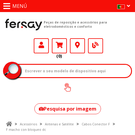
MENÚ
Peças de reposição e acessórios para
eletrodomésticos e conforto
(0)
Como encontrar
o seu modelo?
Pesquisa por imagem
Acessórios
Antenas e Satélite
Cabos Conector F
F macho con bloqueo dc