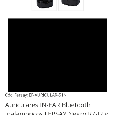
Cód. Fersay:
EF-AURICULAR-51N
Auriculares IN-EAR Bluetooth
Inalambricos FERSAY Negro RZ-I2 y