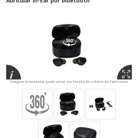
Auricular In-Ear por bluetooth
Imagem orientativa, pode variar em função do critério do Fabricante