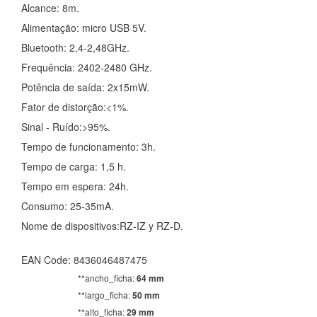
Alcance: 8m.
Alimentação: micro USB 5V.
Bluetooth: 2,4-2,48GHz.
Frequência: 2402-2480 GHz.
Potência de saída: 2x15mW.
Fator de distorção:<1%.
Sinal - Ruído:>95%.
Tempo de funcionamento: 3h.
Tempo de carga: 1,5 h.
CONFIGURACIÓN DE COOKIES
Tempo em espera: 24h.
Consumo: 25-35mA.
HABILITAR TODO
RECHAZAR TODO
Nome de dispositivos:RZ-IZ y RZ-D.
EAN Code: 8436046487475
Cookies necesarias
**ancho_ficha:
64 mm
Estas cookies son necesarias para que el sitio web
funcione y no se pueden desactivar en nuestros sistemas.
**largo_ficha:
50 mm
Puede configurar su navegador para bloquear o alertar
**alto_ficha:
29 mm
sobre estas cookies, pero alguna áreas del sitio no