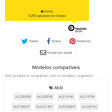
9,205 opiniones de clientes
Tweet
Share
Pinterest
Enviar por email
Modelos compatíveis
Este produto é compatível com os modelos seguintes:
AKAI
AL3280FBK
AL3280FSR
ALD1914H
ALD1979H
ALD1980HT
ALD2214FH
ALD2280HT
ALD2615H