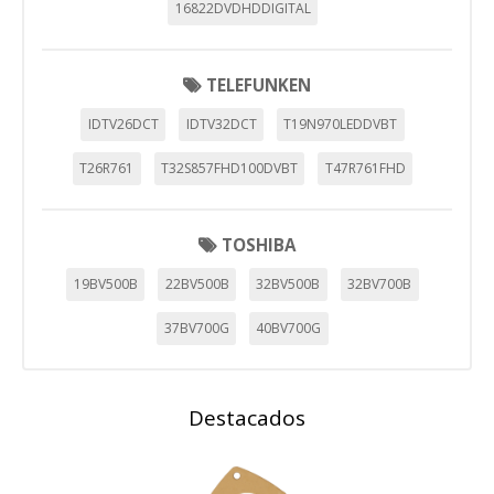
16822DVDHDDIGITAL
TELEFUNKEN
IDTV26DCT
IDTV32DCT
T19N970LEDDVBT
T26R761
T32S857FHD100DVBT
T47R761FHD
TOSHIBA
19BV500B
22BV500B
32BV500B
32BV700B
37BV700G
40BV700G
Destacados