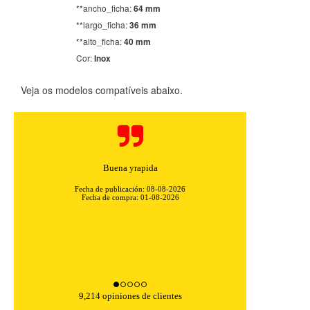
**ancho_ficha:
64 mm
**largo_ficha:
36 mm
**alto_ficha:
40 mm
Cor:
Inox
CONFIGURACIÓN DE COOKIES
Veja os modelos compatíveis abaixo.
HABILITAR TODO
RECHAZAR TODO
Buena yrapida
Cookies necesarias
Fecha de publicación: 08-08-2026
Estas cookies son necesarias para que el sitio web
Fecha de compra: 01-08-2026
funcione y no se pueden desactivar en nuestros sistemas.
Puede configurar su navegador para bloquear o alertar
sobre estas cookies, pero alguna áreas del sitio no
funcionarán. Estas cookies no almacenan ninguna
información de identificación personal.
Cookies Utilizadas:
COOKIELEGALFERSAY, VSF904, PHPSESSID, wp-settings-1,
wp-settings-time-1, _evCo, _evCoLT
9,214 opiniones de clientes