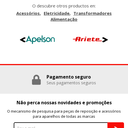
O descubre otros productos en:
Acessórios
Eletricidade
Transformadores
Alimentação
GUARDAR CONFIGURACIÓN
Puedes volver a configurar tus cookies desde la sección
"Configuración de cookies" al pie de la página. También puedes
consultar nuestra
política de cookies
Pagamento seguro
Seus pagamentos seguros
Não perca nossas novidades e promoções
O mecanismo de pesquisa para peças de reposição e acessórios
para aparelhos de todas as marcas