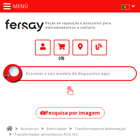
MENÚ
Peças de reposição e acessórios para
eletrodomésticos e conforto
(0)
Como encontrar
o seu modelo?
Pesquisa por imagem
Acessórios
Eletricidade
Transformadores Alimentação
Transformador alimentacion RQS-105