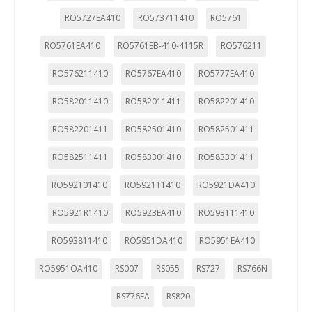
RO5727EA410
RO573711410
RO5761
GUARDAR CONFIGURACIÓN
RO5761EA410
RO5761EB-410-4115R
RO576211
RO576211410
RO5767EA410
RO5777EA410
Puedes volver a configurar tus cookies desde la sección
"Configuración de cookies" al pie de la página. También puedes
consultar nuestra
política de cookies
RO582011410
RO582011411
RO582201410
RO582201411
RO582501410
RO582501411
RO582511411
RO583301410
RO583301411
RO592101410
RO592111410
RO5921DA410
RO5921R1410
RO5923EA410
RO593111410
RO593811410
RO5951DA410
RO5951EA410
RO5951OA410
RS007
RS055
RS727
RS766N
RS776FA
RS820