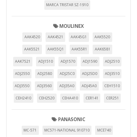
MARCA TRISTAR SZ-1910
MOULINEX
AAK4520
AAK4521
AAK45G1
AAK5520
AAK5521
AAK55Q1
AAK55R1
AAK6581
AAK7521
ADJ1510
ADJ1570
ADJ1590
ADJ2510
ADJ2550
ADJ2580
ADJ25C0
ADJ25D0
ADJ3510
ADJ3550
ADJ3560
ADJ35A0
ADJ45A0
CEH1510
CEH2410
CEH2520
CEHA410
CER141
CER251
PANASONIC
MC-571
MC571-NATIONAL 910710
MCE740