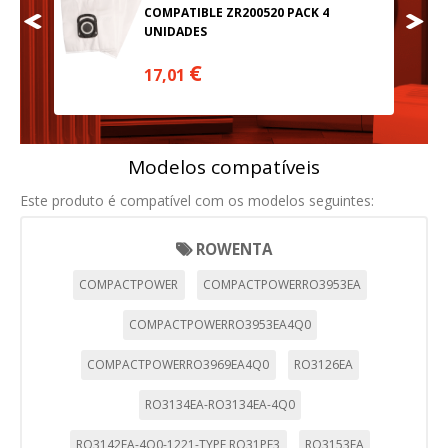
COMPATIBLE ZR200520 PACK 4
UNIDADES
€
17,01
Modelos compatíveis
Este produto é compatível com os modelos seguintes:
ROWENTA
CONFIGURACIÓN DE COOKIES
COMPACTPOWER
COMPACTPOWERRO3953EA
HABILITAR TODO
RECHAZAR TODO
COMPACTPOWERRO3953EA4Q0
COMPACTPOWERRO3969EA4Q0
RO3126EA
Cookies necesarias
RO3134EA-RO3134EA-4Q0
Estas cookies son necesarias para que el sitio web
funcione y no se pueden desactivar en nuestros sistemas.
RO3142EA-4Q0-1221-TYPE RO31PE3
RO3153EA