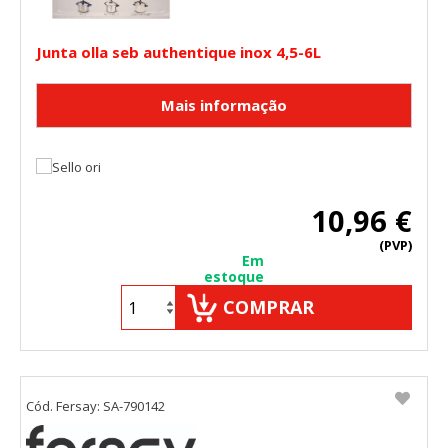
Junta olla seb authentique inox 4,5-6L
10,96 €
(PVP)
Em
estoque
CONFIGURACIÓN DE COOKIES
COMPRAR
HABILITAR TODO
RECHAZAR TODO
Cód. Fersay: SA-790142
Cookies necesarias