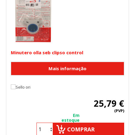
Estas cookies pueden ser establecidas a través de nuestro
sitio por nuestros socios publicitarios. Pueden ser
utilizadas por esas empresas para crear un perfil de sus
intereses y mostrarle anuncios relevantes en otros sitios.
No almacenan directamente información personal, sino
que se basan en la identificación única de su navegador y
dispositivo de Internet.
Cookies Utilizadas:
_evAd, _evCoupon, _evSubscription, _evPromt
Minutero olla seb clipso control
GUARDAR CONFIGURACIÓN
Puedes volver a configurar tus cookies desde la sección
25,79 €
"Configuración de cookies" al pie de la página. También puedes
consultar nuestra
política de cookies
(PVP)
Em
estoque
COMPRAR