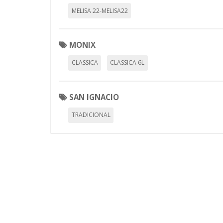
MELISA 22-MELISA22
Puedes volver a configurar tus cookie
MONIX
política de cookies
CLASSICA
CLASSICA 6L
SAN IGNACIO
TRADICIONAL