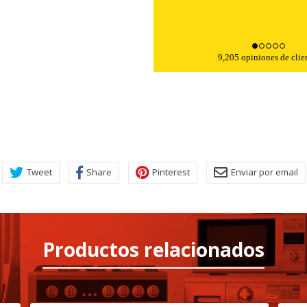
9,205 opiniones de clie
KIES
HABILITAR 
Tweet
Share
Pinterest
Enviar por email
ra que el sitio web funcione y no se pueden desactivar en nuestros 
Productos relacionados
ar sobre estas cookies, pero alguna áreas del sitio no funcionarán
rsonal.
SESSID, wp-settings-1, wp-settings-time-1, _evCo, _evCoLT