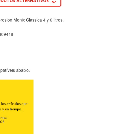
ODUTOS ALTERNATIVOS
presion Monix Classica 4 y 6 litros.
409448
atíveis abaixo.
los artículos que
o y en tiempo.
-2026
026