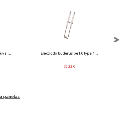
val ...
Electrodo buderus be1.0 type 1 ...
75,23 €
a panelas