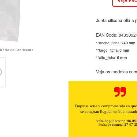
VEJA PR
Junta silicona olla a 
EAN Code: 8435092
**ancho_ficha:
240 mm
**largo_ficha:
0 mm
itério do Fabricante
**alto_ficha:
0 mm
Veja os modelos comp
Empresa sería y comprometida en que 
se compran lleguen en buen estad
Fecha de publicación: 06-08
Fecha de compra: 27-07-2