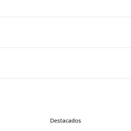
s desde la sección "Configuración de cookies" al pie de la página. Ta
Destacados