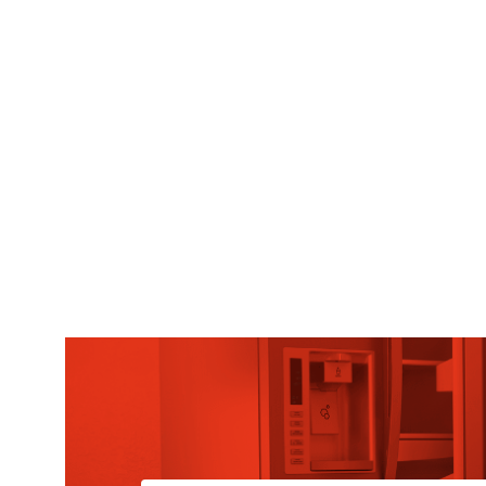
CONFIGURACIÓN DE COO
Cookies necesarias
Estas cookies son necesarias pa
navegador para bloquear o alert
información de identificación pe
Cookies Utilizadas:
COOKIELEGALFERSAY, VSF904, PHP