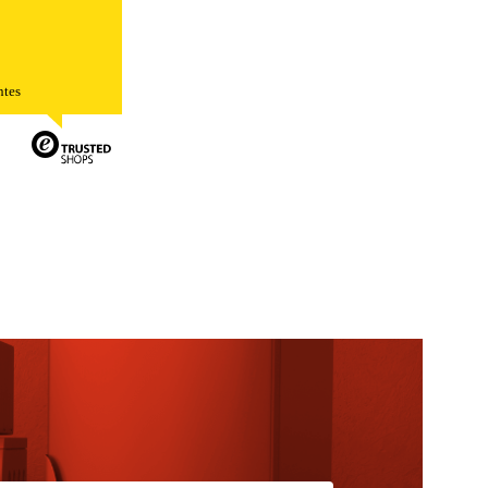
ntes
TODO
RECHAZAR TODO
sistemas. Puede configurar su
. Estas cookies no almacenan ninguna