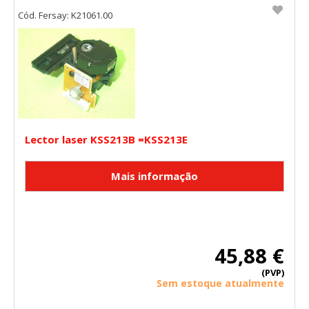
Cód. Fersay: K21061.00
Lector laser KSS213B =KSS213E
45,88 €
(PVP)
Sem estoque atualmente