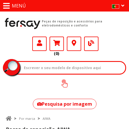
MENÚ
Peças de reposição e acessórios para
eletrodomésticos e conforto
(0)
Como encontrar
o seu modelo?
Pesquisa por imagem
Por marca
AIWA