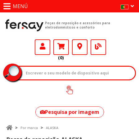
MENÚ
Peças de reposição e acessórios para
eletrodomésticos e conforto
(0)
Como encontrar
o seu modelo?
Pesquisa por imagem
Por marca
ALASKA