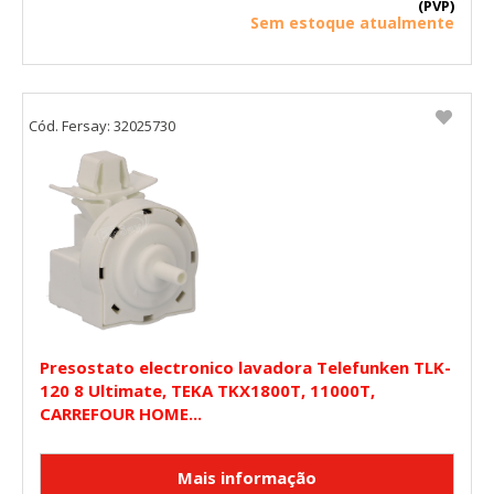
(PVP)
Sem estoque atualmente
HABILITAR TODO
RECHAZAR TODO
Cookies necesarias
Cód. Fersay: 32025730
Estas cookies son necesarias para que el sitio web
funcione y no se pueden desactivar en nuestros sistemas.
Puede configurar su navegador para bloquear o alertar
sobre estas cookies, pero alguna áreas del sitio no
funcionarán. Estas cookies no almacenan ninguna
información de identificación personal.
Cookies Utilizadas:
COOKIELEGALFERSAY, VSF904, PHPSESSID, wp-settings-1,
wp-settings-time-1, _evCo, _evCoLT
Cookies de rendimiento
Presostato electronico lavadora Telefunken TLK-
120 8 Ultimate, TEKA TKX1800T, 11000T,
Estas cookies nos permiten contar las visitas y fuentes de
tráfico para poder evaluar el rendimiento de nuestro sitio y
CARREFOUR HOME...
mejorarlo. Nos ayudan a saber qué páginas son las más o
menos visitadas, y cómo los visitantes navegan por el sitio.
Toda la información que recogen estas cookies es
agregada y, por lo tanto, es anónima.