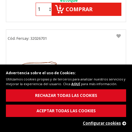
estoque
COMPRAR
Cód. Fersay: 32026701
Advertencia sobre el uso de Cookies:
Utilizamos cookies propias y de terceros para analizar nuestros servicios y
mejorar la experiencia del usuario. Clica
AQUÍ
para más información.
RECHAZAR TODAS LAS COOKIES
BIMETAL TERM/GR/465-540-565/550MM
ACEPTAR TODAS LAS COOKIES
Configurar cookies