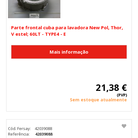
"Configuración de cookies" al pie de la página. También puedes
consultar nuestra
política de cookies
Parte frontal cuba para lavadora New Pol, Thor,
V estel; 60LT - TYPE4 - E
21,38 €
(PVP)
Sem estoque atualmente
Cód. Fersay:
42039088
Referência:
42039088