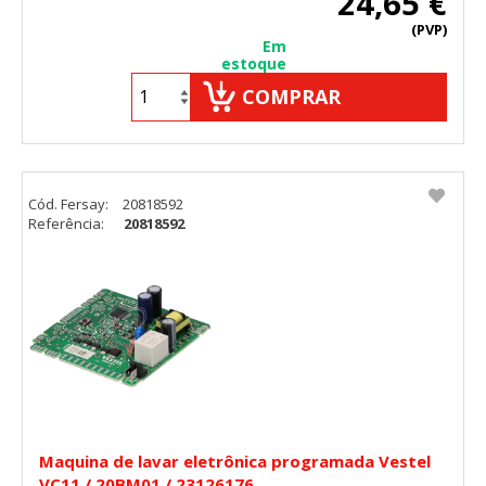
24,65 €
(PVP)
Em
estoque
COMPRAR
Cód. Fersay:
20818592
Referência:
20818592
Maquina de lavar eletrônica programada Vestel
VC11 / 20BM01 / 23126176