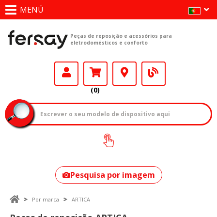
MENÚ
Peças de reposição e acessórios para
eletrodomésticos e conforto
(0)
Como encontrar
o seu modelo?
Pesquisa por imagem
Por marca
ARTICA