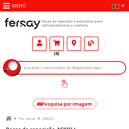
MENÚ
Peças de reposição e acessórios para
eletrodomésticos e conforto
(0)
Como encontrar
o seu modelo?
Pesquisa por imagem
Por marca
ASKOLL