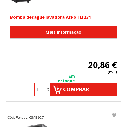
agregada y, por lo tanto, es anónima.
Cookies Utilizadas:
Bomba desague lavadora Askoll M231
_utma,_utmb,_utmc,_utmz,_utmt,_utmz,_atuvc,_atuvs, _ga,
_gid, _evPromtCookies
Cookies dirigidas
Estas cookies pueden ser establecidas a través de nuestro
sitio por nuestros socios publicitarios. Pueden ser
utilizadas por esas empresas para crear un perfil de sus
intereses y mostrarle anuncios relevantes en otros sitios.
20,86 €
No almacenan directamente información personal, sino
que se basan en la identificación única de su navegador y
(PVP)
dispositivo de Internet.
Em
Cookies Utilizadas:
estoque
_evAd, _evCoupon, _evSubscription, _evPromt
COMPRAR
GUARDAR CONFIGURACIÓN
Cód. Fersay: 63AB927