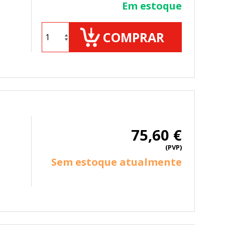
Em estoque
COMPRAR
TODO
RECHAZAR TODO
75,60 €
(PVP)
Sem estoque atualmente
sistemas. Puede configurar su
. Estas cookies no almacenan ninguna