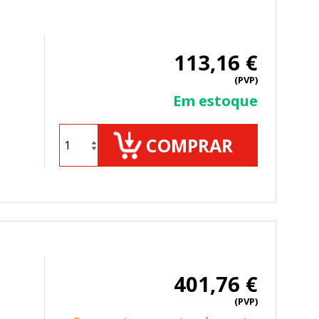
113,16 €
 de nuestro sitio y mejorarlo. Nos
tio. Toda la información que recogen
(PVP)
Em estoque
COMPRAR
ueden ser utilizadas por esas
 almacenan directamente información
401,76 €
(PVP)