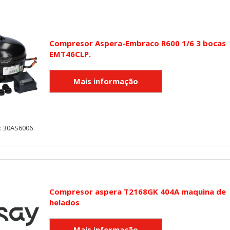
Compresor Aspera-Embraco R600 1/6 3 bocas
r las visitas y fuentes de tráfico para poder evaluar el rendimiento
EMT46CLP.
las más o menos visitadas, y cómo los visitantes navegan por el si
r lo tanto, es anónima.
utmz,_atuvc,_atuvs, _ga, _gid, _evPromtCookies
: 30AS6006
cidas a través de nuestro sitio por nuestros socios publicitarios. P
e sus intereses y mostrarle anuncios relevantes en otros sitios. No
a identificación única de su navegador y dispositivo de Internet.
on, _evPromt
Compresor aspera T2168GK 404A maquina de
helados
IÓN