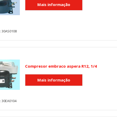
: 30AS0108
KIES
HABILITAR 
Compresor embraco aspera R12, 1/4
ra que el sitio web funcione y no se pueden desactivar en nuestros 
ar sobre estas cookies, pero alguna áreas del sitio no funcionarán
: 30EA0104
rsonal.
SESSID, wp-settings-1, wp-settings-time-1, _evCo, _evCoLT