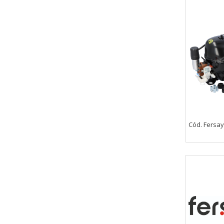
Cookies de rendimiento
Estas cookies nos permiten conta
ayudan a saber qué páginas son 
estas cookies es agregada y, po
Cookies Utilizadas:
_utma,_utmb,_utmc,_utmz,_utmt,_
Cookies dirigidas
Cód. Fersay
Estas cookies pueden ser estable
empresas para crear un perfil d
personal, sino que se basan en l
Cookies Utilizadas:
_evAd, _evCoupon, _evSubscripti
GUARDAR CONFIGURAC