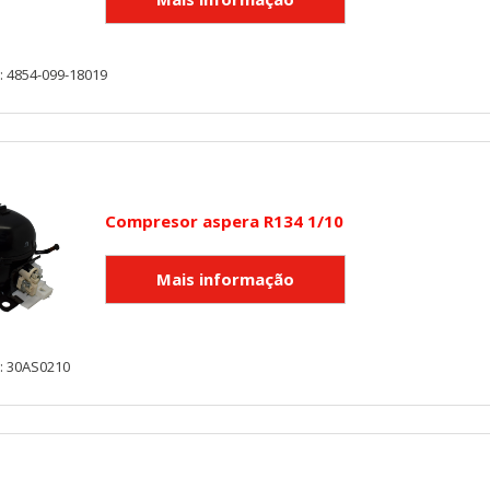
: 4854-099-18019
s desde la sección "Configuración de cookies" al pie de la página. Ta
Compresor aspera R134 1/10
: 30AS0210