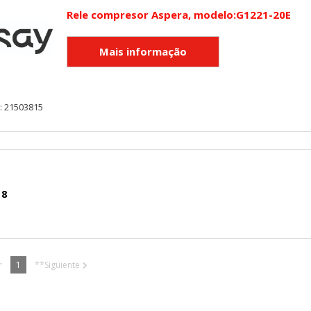
Rele compresor Aspera, modelo:G1221-20E
: 21503815
 8
r
1
**Siguiente