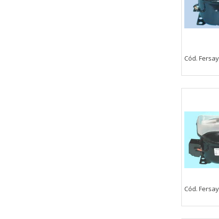
Cód. Fersay
CONFIGURACIÓN DE COO
Cookies necesarias
Estas cookies son necesarias pa
navegador para bloquear o alert
Cód. Fersay
información de identificación pe
Cookies Utilizadas:
COOKIELEGALFERSAY, VSF904, PHP