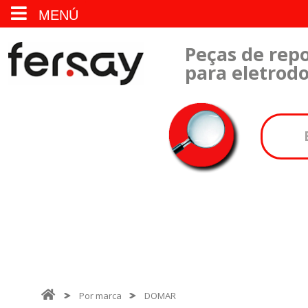
MENÚ
Peças de repo
para eletrod
Por marca
DOMAR