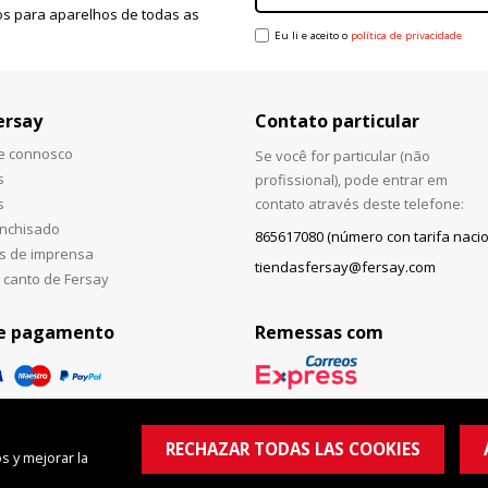
s para aparelhos de todas as
Eu li e aceito o
política de privacidade
ersay
Contato particular
he connosco
Se você for particular (não
s
profissional), pode entrar em
s
contato através deste telefone:
anchisado
865617080 (número con tarifa nacio
s de imprensa
tiendasfersay@fersay.com
 canto de Fersay
e pagamento
Remessas com
RECHAZAR TODAS LAS COOKIES
s y mejorar la
© Copyright 2026