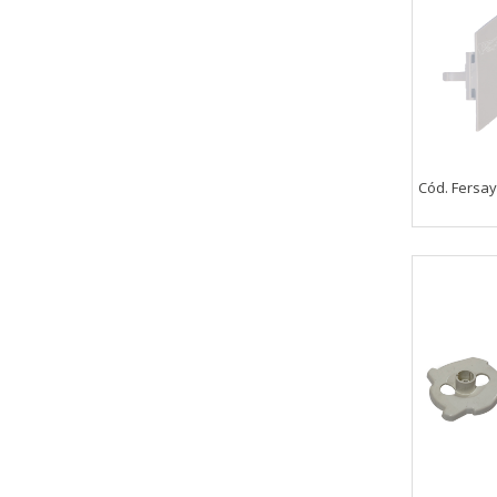
información de identificación pe
Cookies Utilizadas:
COOKIELEGALFERSAY, VSF904, PHP
Cookies de rendimiento
Estas cookies nos permiten conta
Cód. Fersa
ayudan a saber qué páginas son 
estas cookies es agregada y, po
Cookies Utilizadas:
_utma,_utmb,_utmc,_utmz,_utmt,_
Cookies dirigidas
Estas cookies pueden ser estable
empresas para crear un perfil d
personal, sino que se basan en l
Cookies Utilizadas:
_evAd, _evCoupon, _evSubscripti