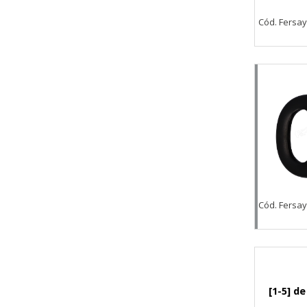
Cód. Fersa
GUARDAR CONFIGURAC
Puedes volver a configurar tus cookie
política de cookies
Cód. Fersa
[1-5] de