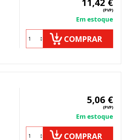
11,42 €
(PVP)
Em estoque
COMPRAR
 de nuestro sitio y mejorarlo. Nos
tio. Toda la información que recogen
5,06 €
ueden ser utilizadas por esas
(PVP)
 almacenan directamente información
Em estoque
COMPRAR