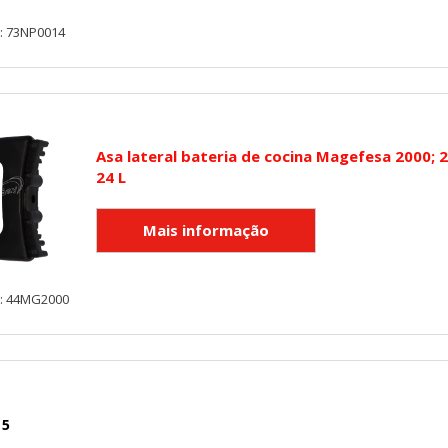
y: 73NP0014
IÓN
Asa lateral bateria de cocina Magefesa 2000; 2
s desde la sección "Configuración de cookies" al pie de la página. Ta
24 L
y: 44MG2000
 5