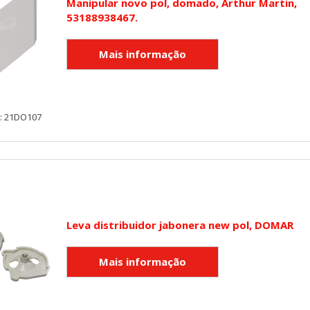
Manipular novo pol, domado, Arthur Martin,
rsonal.
53188938467.
SESSID, wp-settings-1, wp-settings-time-1, _evCo, _evCoLT
r las visitas y fuentes de tráfico para poder evaluar el rendimiento
y: 21DO107
las más o menos visitadas, y cómo los visitantes navegan por el si
r lo tanto, es anónima.
utmz,_atuvc,_atuvs, _ga, _gid, _evPromtCookies
Leva distribuidor jabonera new pol, DOMAR
cidas a través de nuestro sitio por nuestros socios publicitarios. P
e sus intereses y mostrarle anuncios relevantes en otros sitios. No
a identificación única de su navegador y dispositivo de Internet.
on, _evPromt