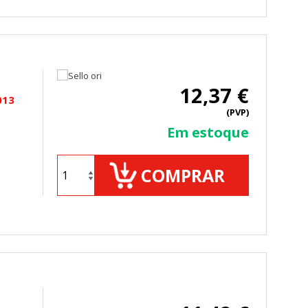
12,37 €
013
(PVP)
Em estoque
COMPRAR
TODO
RECHAZAR TODO
sistemas. Puede configurar su
. Estas cookies no almacenan ninguna