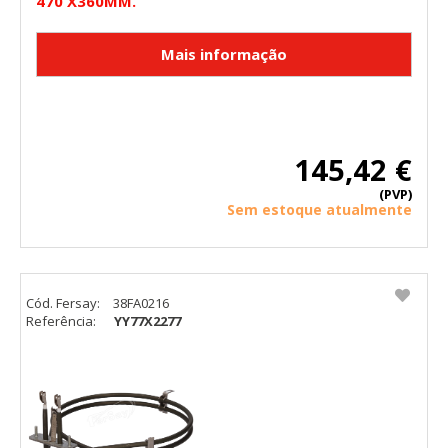
470 X360MM.
145,42 €
(PVP)
Sem estoque atualmente
Cód. Fersay:
38FA0216
Referência:
YY77X2277