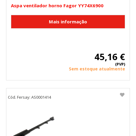
_evAd, _evCoupon, _evSubscription, _evPromt
Aspa ventilador horno Fagor YY74X6900
GUARDAR CONFIGURACIÓN
Puedes volver a configurar tus cookies desde la sección
45,16 €
"Configuración de cookies" al pie de la página. También puedes
consultar nuestra
política de cookies
(PVP)
Sem estoque atualmente
Cód. Fersay: AS0001414