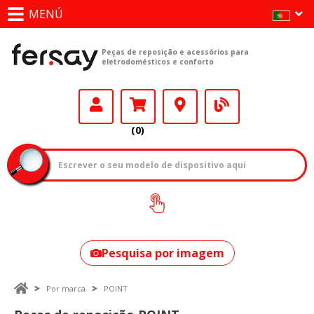
MENÚ
Peças de reposição e acessórios para
eletrodomésticos e conforto
(0)
Como encontrar
o seu modelo?
Pesquisa por imagem
Por marca
POINT