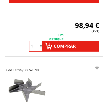
Cookies de rendimiento
Estas cookies nos permiten contar las visitas y fuentes de
98,94 €
tráfico para poder evaluar el rendimiento de nuestro sitio y
mejorarlo. Nos ayudan a saber qué páginas son las más o
(PVP)
menos visitadas, y cómo los visitantes navegan por el sitio.
Em
Toda la información que recogen estas cookies es
estoque
agregada y, por lo tanto, es anónima.
COMPRAR
Cookies Utilizadas:
_utma,_utmb,_utmc,_utmz,_utmt,_utmz,_atuvc,_atuvs, _ga,
_gid, _evPromtCookies
Cookies dirigidas
Cód. Fersay: YY74X6900
Estas cookies pueden ser establecidas a través de nuestro
sitio por nuestros socios publicitarios. Pueden ser
utilizadas por esas empresas para crear un perfil de sus
intereses y mostrarle anuncios relevantes en otros sitios.
No almacenan directamente información personal, sino
que se basan en la identificación única de su navegador y
dispositivo de Internet.
Cookies Utilizadas: