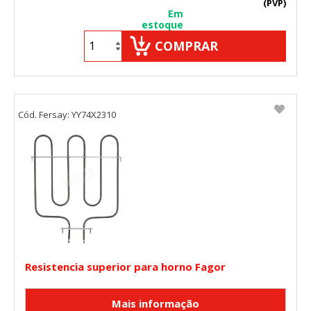
(PVP)
Em
estoque
COMPRAR
CONFIGURACIÓN DE COOKIES
Cód. Fersay: YY74X2310
HABILITAR TODO
RECHAZAR TODO
Cookies necesarias
Estas cookies son necesarias para que el sitio web
funcione y no se pueden desactivar en nuestros sistemas.
Puede configurar su navegador para bloquear o alertar
sobre estas cookies, pero alguna áreas del sitio no
funcionarán. Estas cookies no almacenan ninguna
Resistencia superior para horno Fagor
información de identificación personal.
Cookies Utilizadas:
COOKIELEGALFERSAY, VSF904, PHPSESSID, wp-settings-1,
wp-settings-time-1, _evCo, _evCoLT