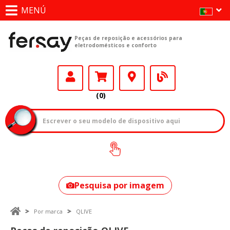
MENÚ
Peças de reposição e acessórios para
eletrodomésticos e conforto
(0)
Como encontrar
o seu modelo?
Pesquisa por imagem
Por marca
QLIVE