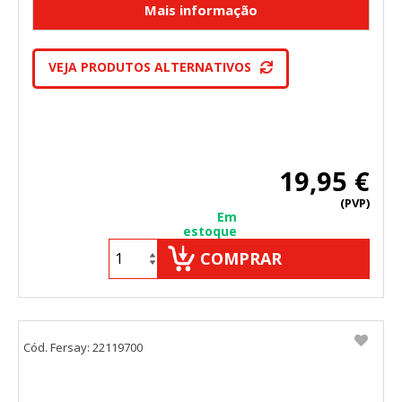
"Configuración de cookies" al pie de la página. También puedes
consultar nuestra
política de cookies
VEJA PRODUTOS ALTERNATIVOS
19,95 €
(PVP)
Em
estoque
COMPRAR
Cód. Fersay: 22119700