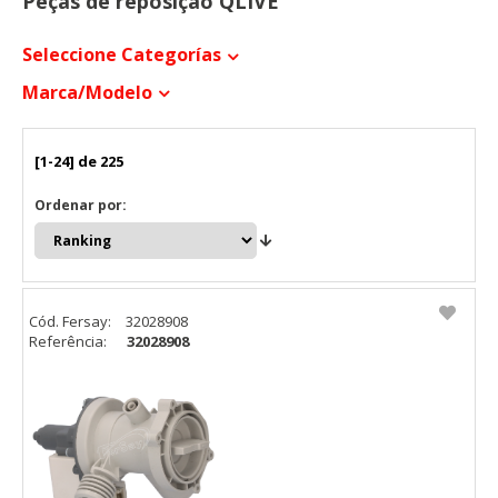
Peças de reposição QLIVE
Seleccione Categorías
Marca/modelo
[1-24] de 225
Ordenar por:
Cód. Fersay:
32028908
Referência:
32028908