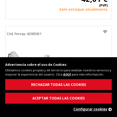
(PVP)
Sem estoque atualmente
Cód. Fersay: 42005651
Advertencia sobre el uso de Cookies:
Utilizamos cookies propias y de terceros para analizar nuestros servicios y
mejorar la experiencia del usuario. Clica
AQUÍ
para más información.
RECHAZAR TODAS LAS COOKIES
Botellero frigorifico Vestel TEKA FT1 240,
4200565 1.
ACEPTAR TODAS LAS COOKIES
Configurar cookies