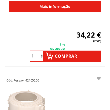
34,22 €
(PVP)
Em
estoque
COMPRAR
Cód. Fersay: 42105200