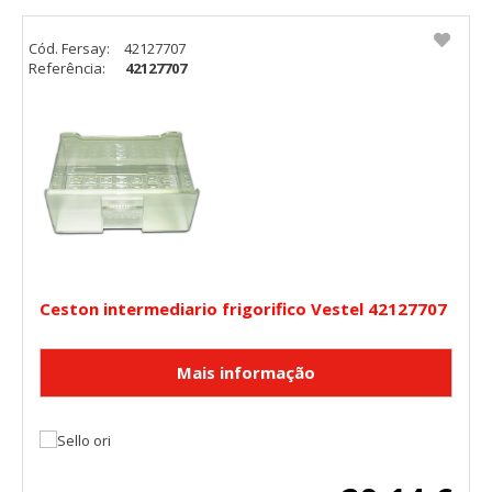
HABILITAR TODO
RECHAZAR TODO
Cód. Fersay:
42127707
Referência:
42127707
Cookies necesarias
Estas cookies son necesarias para que el sitio web
funcione y no se pueden desactivar en nuestros sistemas.
Puede configurar su navegador para bloquear o alertar
sobre estas cookies, pero alguna áreas del sitio no
funcionarán. Estas cookies no almacenan ninguna
información de identificación personal.
Cookies Utilizadas:
COOKIELEGALFERSAY, VSF904, PHPSESSID, wp-settings-1,
wp-settings-time-1, _evCo, _evCoLT
Ceston intermediario frigorifico Vestel 42127707
Cookies de rendimiento
Estas cookies nos permiten contar las visitas y fuentes de
tráfico para poder evaluar el rendimiento de nuestro sitio y
mejorarlo. Nos ayudan a saber qué páginas son las más o
menos visitadas, y cómo los visitantes navegan por el sitio.
Toda la información que recogen estas cookies es
agregada y, por lo tanto, es anónima.