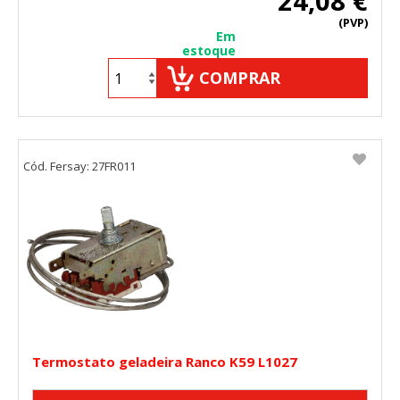
24,08 €
"Configuración de cookies" al pie de la página. También puedes
(PVP)
consultar nuestra
política de cookies
Em
estoque
COMPRAR
Cód. Fersay: 27FR011
Termostato geladeira Ranco K59 L1027