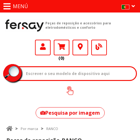
MENÚ
Peças de reposição e acessórios para
eletrodomésticos e conforto
(0)
Como encontrar
o seu modelo?
Pesquisa por imagem
Por marca
RANCO