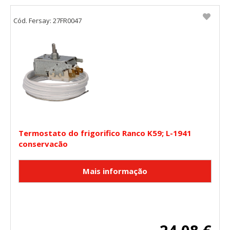
Cookies Utilizadas:
_utma,_utmb,_utmc,_utmz,_utmt,_utmz,_atuvc,_atuvs, _ga,
Cód. Fersay: 27FR0047
_gid, _evPromtCookies
Cookies dirigidas
Estas cookies pueden ser establecidas a través de nuestro
sitio por nuestros socios publicitarios. Pueden ser
utilizadas por esas empresas para crear un perfil de sus
intereses y mostrarle anuncios relevantes en otros sitios.
No almacenan directamente información personal, sino
que se basan en la identificación única de su navegador y
dispositivo de Internet.
Termostato do frigorifico Ranco K59; L-1941
Cookies Utilizadas:
conservacão
_evAd, _evCoupon, _evSubscription, _evPromt
GUARDAR CONFIGURACIÓN
Puedes volver a configurar tus cookies desde la sección