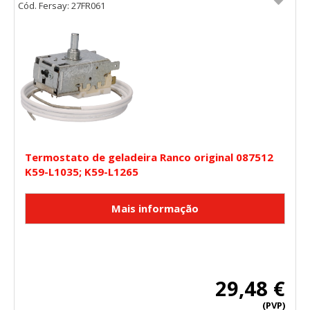
Cód. Fersay: 27FR061
Termostato de geladeira Ranco original 087512
K59-L1035; K59-L1265
29,48 €
(PVP)