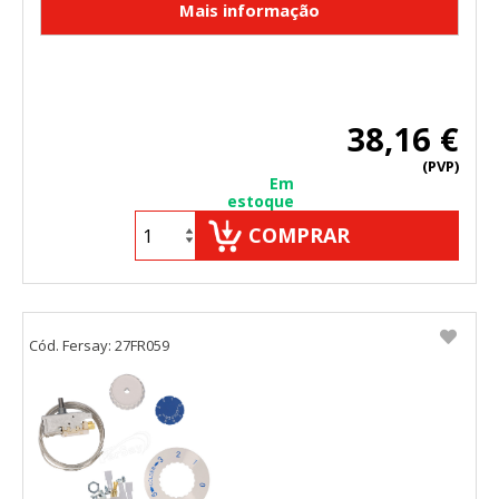
38,16 €
(PVP)
Em
estoque
COMPRAR
Cód. Fersay: 27FR059