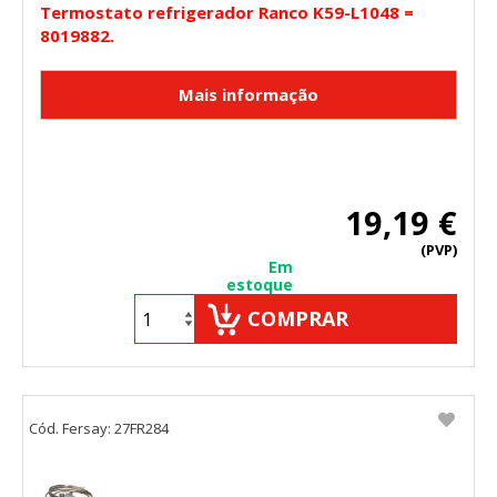
Termostato refrigerador Ranco K59-L1048 =
8019882.
19,19 €
(PVP)
Em
estoque
COMPRAR
Cód. Fersay: 27FR284