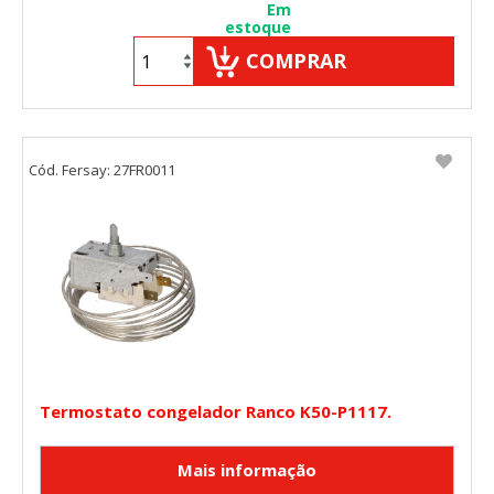
Em
estoque
COMPRAR
Cód. Fersay: 27FR0011
Termostato congelador Ranco K50-P1117.