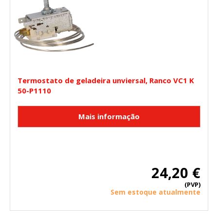
HABILITAR TODO
RECHAZAR TODO
Cookies necesarias
Estas cookies son necesarias para que el sitio web
funcione y no se pueden desactivar en nuestros sistemas.
Puede configurar su navegador para bloquear o alertar
Termostato de geladeira unviersal, Ranco VC1 K
sobre estas cookies, pero alguna áreas del sitio no
50-P1110
funcionarán. Estas cookies no almacenan ninguna
información de identificación personal.
Cookies Utilizadas:
COOKIELEGALFERSAY, VSF904, PHPSESSID, wp-settings-1,
wp-settings-time-1, _evCo, _evCoLT
Cookies de rendimiento
24,20 €
Estas cookies nos permiten contar las visitas y fuentes de
tráfico para poder evaluar el rendimiento de nuestro sitio y
(PVP)
mejorarlo. Nos ayudan a saber qué páginas son las más o
Sem estoque atualmente
menos visitadas, y cómo los visitantes navegan por el sitio.
Toda la información que recogen estas cookies es
agregada y, por lo tanto, es anónima.