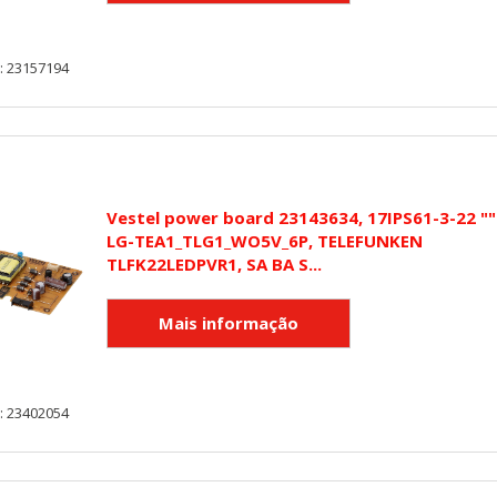
: 23157194
Vestel power board 23143634, 17IPS61-3-22 ""
LG-TEA1_TLG1_WO5V_6P, TELEFUNKEN
TLFK22LEDPVR1, SA BA S...
: 23402054