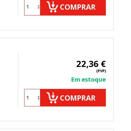
COMPRAR
ueden ser utilizadas por esas
 almacenan directamente información
22,36 €
(PVP)
Em estoque
COMPRAR
mbién puedes consultar nuestra