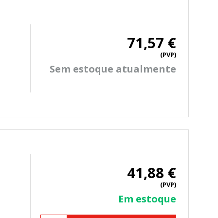
TODO
RECHAZAR TODO
71,57 €
(PVP)
Sem estoque atualmente
sistemas. Puede configurar su
. Estas cookies no almacenan ninguna
41,88 €
 de nuestro sitio y mejorarlo. Nos
(PVP)
tio. Toda la información que recogen
Em estoque