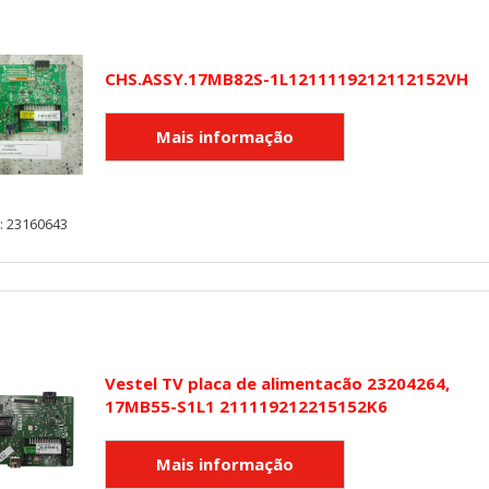
KIES
CHS.ASSY.17MB82S-1L1211119212112152VH
HABILITAR 
ra que el sitio web funcione y no se pueden desactivar en nuestros 
: 23160643
ar sobre estas cookies, pero alguna áreas del sitio no funcionarán
rsonal.
SESSID, wp-settings-1, wp-settings-time-1, _evCo, _evCoLT
Vestel TV placa de alimentacão 23204264,
r las visitas y fuentes de tráfico para poder evaluar el rendimiento
17MB55-S1L1 211119212215152K6
las más o menos visitadas, y cómo los visitantes navegan por el si
r lo tanto, es anónima.