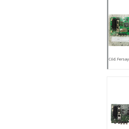
CONFIGURACIÓN DE COO
Cookies necesarias
Estas cookies son necesarias pa
Cód. Fersay
navegador para bloquear o alert
información de identificación pe
Cookies Utilizadas:
COOKIELEGALFERSAY, VSF904, PHP
Cookies de rendimiento
Estas cookies nos permiten conta
ayudan a saber qué páginas son 
estas cookies es agregada y, po
Cookies Utilizadas: