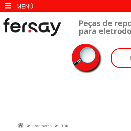
MENÚ
Peças de repo
para eletrod
Por marca
TDK