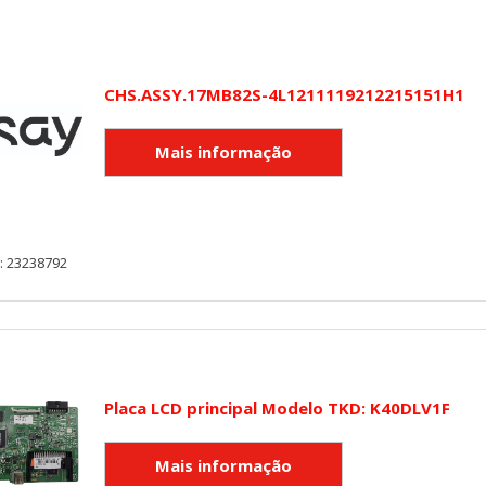
CHS.ASSY.17MB82S-4L1211119212215151H1
: 23238792
Placa LCD principal Modelo TKD: K40DLV1F