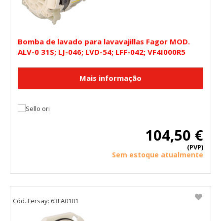
HABILITAR TODO
RECHAZAR TODO
Bomba de lavado para lavavajillas Fagor MOD.
ALV-0 31S; LJ-046; LVD-54; LFF-042; VF4I000R5
Cookies necesarias
Estas cookies son necesarias para que el sitio web
funcione y no se pueden desactivar en nuestros sistemas.
Puede configurar su navegador para bloquear o alertar
sobre estas cookies, pero alguna áreas del sitio no
funcionarán. Estas cookies no almacenan ninguna
información de identificación personal.
Cookies Utilizadas:
COOKIELEGALFERSAY, VSF904, PHPSESSID, wp-settings-1,
104,50 €
wp-settings-time-1, _evCo, _evCoLT
(PVP)
Sem estoque atualmente
Cookies de rendimiento
Estas cookies nos permiten contar las visitas y fuentes de
tráfico para poder evaluar el rendimiento de nuestro sitio y
mejorarlo. Nos ayudan a saber qué páginas son las más o
menos visitadas, y cómo los visitantes navegan por el sitio.
Cód. Fersay: 63FA0101
Toda la información que recogen estas cookies es
agregada y, por lo tanto, es anónima.