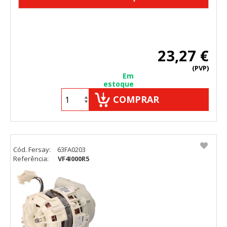
23,27 €
(PVP)
Em
estoque
COMPRAR
Cód. Fersay:
63FA0203
Referência:
VF4I000R5
CONFIGURACIÓN DE COOKIES