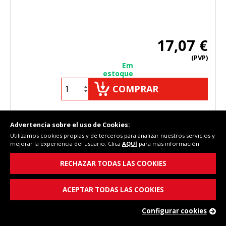
17,07 €
(PVP)
Em
estoque
COMPRAR
Advertencia sobre el uso de Cookies:
Utilizamos cookies propias y de terceros para analizar nuestros servicios y
Cód. Fersay: 74FA001
mejorar la experiencia del usuario. Clica
AQUÍ
para más información.
RECHAZAR TODAS LAS COOKIES
ACEPTAR TODAS LAS COOKIES
Configurar cookies