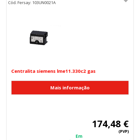
Cód. Fersay: 103UN0021A
Centralita siemens lme11.330c2 gas
174,48 €
(PVP)
Em