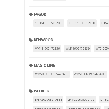
FAGOR
1F-3611I-905012060
1F3611I905012060
1L84
KENWOOD
WM13-905472839
WM13905472839
WT5-905
MAGIC LINE
WM500 CKD-905472606
WM500CKD905472606
PATRICK
LPF4200905370164
LPF5200905370173
LPF52