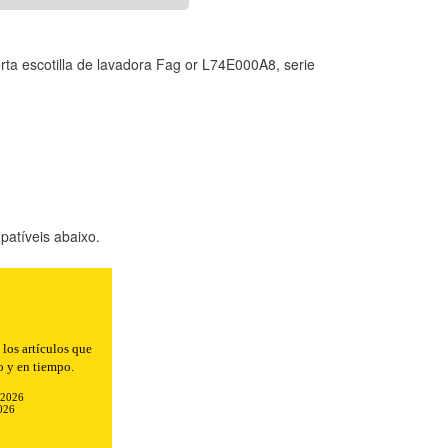
erta escotilla de lavadora Fag or L74E000A8, serie
atíveis abaixo.
n el envío.
-2026
026