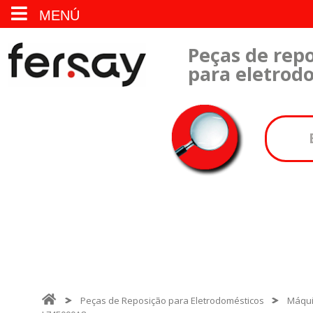
MENÚ
Peças de repo
para eletrod
Peças de Reposição para Eletrodomésticos
Máqui