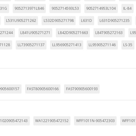
utmz,_atuvc,_atuvs, _ga, _gid, _evPromtCookies
631G
9052713971L846
9052714593L53
9052714953L104
IL-84
L531U905271262
L532D905271798
L631D
L631D905271235
cidas a través de nuestro sitio por nuestros socios publicitarios. P
271244
L841U905271271
L842D905271663
L84T905272163
L9
e sus intereses y mostrarle anuncios relevantes en otros sitios. No
a identificación única de su navegador y dispositivo de Internet.
71128
LL73905271137
LL956905271413
LL95905271146
LS-35
on, _evPromt
IÓN
0905600157
FAST80905600166
FAST90905600193
s desde la sección "Configuración de cookies" al pie de la página. Ta
1020905472143
WA1221905472152
WFF1011N-905472303
WFF101