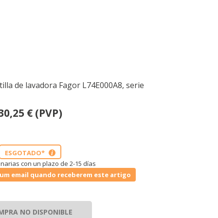
tilla de lavadora Fagor L74E000A8, serie
30,25
€
(PVP)
ESGOTADO*
i
narias con un plazo de 2-15 días
um email quando receberem este artigo
MPRA NO DISPONIBLE