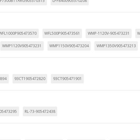
PF7300B11ARG905370315
LPF8400905370208
WFL1000P905473570
WFL500P905473561
WMP-1120V-905473231
W
WMP1120V905473231
WMP1150V905473204
WMP1350V905473213
894
93CT1905472820
93CT905471901
905473295
RL-73-905472438