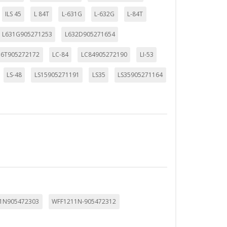
ILS 45
L 84T
L-631G
L-632G
L-84T
L631G905271253
L632D905271654
ueden ser utilizadas por esas
56T905272172
LC-84
LC84905272190
LI-53
 almacenan directamente información
LS-48
LS15905271191
LS35
LS35905271164
mbién puedes consultar nuestra
1N905472303
WFF1211N-905472312