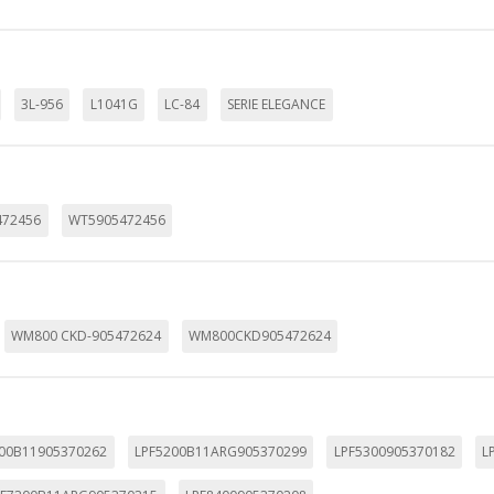
3L-956
L1041G
LC-84
SERIE ELEGANCE
472456
WT5905472456
WM800 CKD-905472624
WM800CKD905472624
00B11905370262
LPF5200B11ARG905370299
LPF5300905370182
L