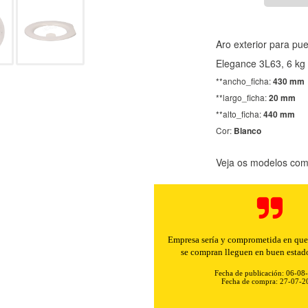
Aro exterior para pu
Elegance 3L63, 6 kg
**ancho_ficha:
430 mm
**largo_ficha:
20 mm
**alto_ficha:
440 mm
Cor:
Blanco
Veja os modelos comp
Buenos precios y muy rápidos e
Fecha de publicación: 06-08
Fecha de compra: 30-07-2