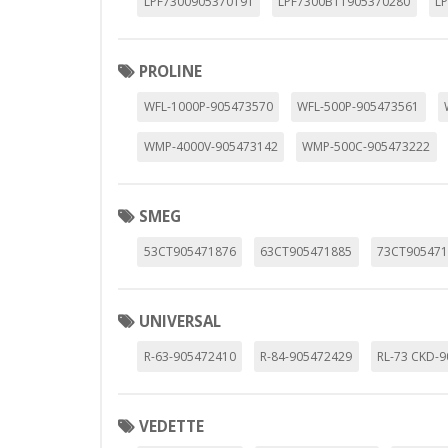
LPF7300905370191
LPF7300B11905370280
L
PROLINE
WFL-1000P-905473570
WFL-500P-905473561
WMP-4000V-905473142
WMP-500C-905473222
SMEG
53CT905471876
63CT905471885
73CT905471
UNIVERSAL
R-63-905472410
R-84-905472429
RL-73 CKD-
VEDETTE