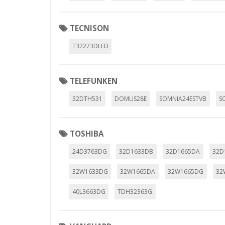
TECNISON
T32273DLED
TELEFUNKEN
32DTH531
DOMUS28E
SOMNIA24ESTVB
S
TOSHIBA
24D3763DG
32D1633DB
32D1665DA
32D
32W1633DG
32W1665DA
32W1665DG
32
40L3663DG
TDH32363G