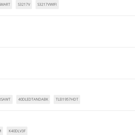
SMART
S3217V
S3217VWIFI
RSAWT
40DLEDTANDABK
TLEI1957HDT
M
K40DLV3F