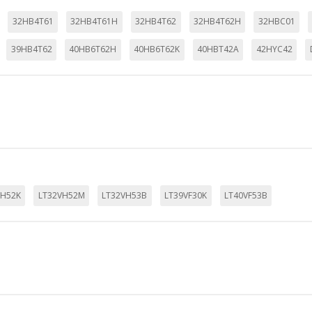
32HB4T61
32HB4T61H
32HB4T62
32HB4T62H
32HBC01
KIES
39HB4T62
40HB6T62H
40HB6T62K
40HBT42A
42HYC42
HABILITAR 
ra que el sitio web funcione y no se pueden desactivar en nuestros 
ar sobre estas cookies, pero alguna áreas del sitio no funcionarán
rsonal.
VH52K
LT32VH52M
LT32VH53B
LT39VF30K
LT40VF53B
SESSID, wp-settings-1, wp-settings-time-1, _evCo, _evCoLT
r las visitas y fuentes de tráfico para poder evaluar el rendimiento
las más o menos visitadas, y cómo los visitantes navegan por el si
r lo tanto, es anónima.