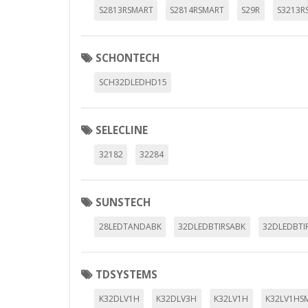
S2813RSMART
S2814RSMART
S29R
S3213R
SCHONTECH
SCH32DLEDHD15
SELECLINE
32182
32284
SUNSTECH
28LEDTANDABK
32DLEDBTIRSABK
32DLEDBTI
TDSYSTEMS
K32DLV1H
K32DLV3H
K32LV1H
K32LV1HS