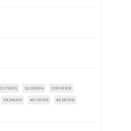
32L3763DG
32L3863DG
32W1633DB
39L3663DA
40L1653DB
40L3653DB