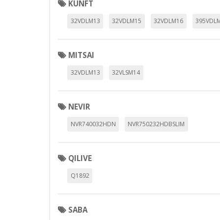
KUNFT
_utma,_utmb,_utmc,_utmz,_utmt,_
32VDLM13
32VDLM15
32VDLM16
395VDL
Cookies dirigidas
Estas cookies pueden ser estable
MITSAI
empresas para crear un perfil d
personal, sino que se basan en l
32VDLM13
32VLSM14
Cookies Utilizadas:
_evAd, _evCoupon, _evSubscripti
NEVIR
NVR740032HDN
NVR750232HDBSLIM
GUARDAR CONFIGURAC
QILIVE
Q1892
Puedes volver a configurar tus cookie
política de cookies
SABA