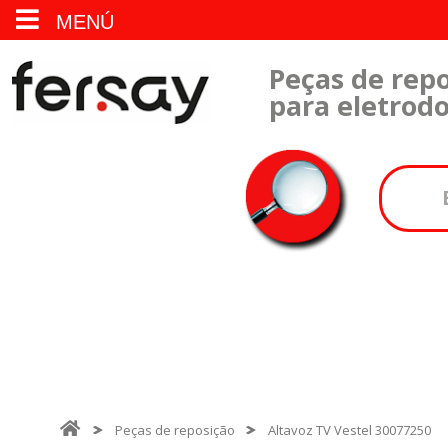
MENÚ
Peças de repo
para eletrod
Peças de reposição
Altavoz TV Vestel 30077250