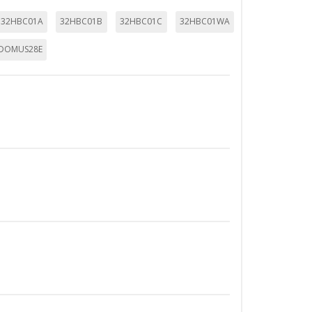
32HBC01A
32HBC01B
32HBC01C
32HBC01WA
DOMUS28E
TODO
RECHAZAR TODO
sistemas. Puede configurar su
. Estas cookies no almacenan ninguna
 de nuestro sitio y mejorarlo. Nos
tio. Toda la información que recogen