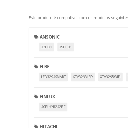
Este produto é compatível com os modelos seguintes
ANSONIC
32HD1
39FHD1
ELBE
LED3294SMART
XTV3293LED
XTV3295WIFI
FINLUX
40FLHYR242BC
HITACHI