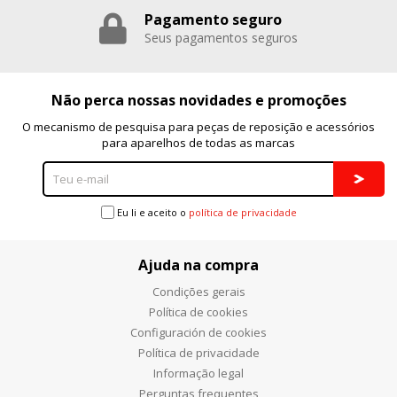
Pagamento seguro
Puedes volver a configurar tus cookies desde la sección
"Configuración de cookies" al pie de la página. También puedes
Seus pagamentos seguros
consultar nuestra
política de cookies
Não perca nossas novidades e promoções
O mecanismo de pesquisa para peças de reposição e acessórios
para aparelhos de todas as marcas
Eu li e aceito o
política de privacidade
Ajuda na compra
Condições gerais
Política de cookies
Configuración de cookies
Política de privacidade
Informação legal
Perguntas frequentes