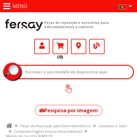
MENÚ
Peças de reposição e acessórios para
eletrodomésticos e conforto
(0)
Como encontrar
o seu modelo?
Pesquisa por imagem
Peças de Reposição para Eletrodomésticos
Cozedura e Calor
Comandos Fogões Fornos Vitrocerâmicas
Mando de cocciOn 00609119