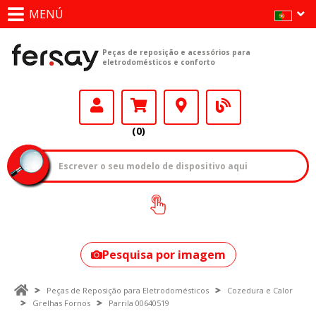
MENÚ
Peças de reposição e acessórios para
eletrodomésticos e conforto
(0)
Como encontrar
o seu modelo?
Pesquisa por imagem
Peças de Reposição para Eletrodomésticos
Cozedura e Calor
Grelhas Fornos
Parrila 00640519