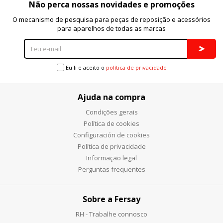
Não perca nossas novidades e promoções
Cookies Utilizadas:
_evAd, _evCoupon, _evSubscription, _evPromt
O mecanismo de pesquisa para peças de reposição e acessórios
para aparelhos de todas as marcas
GUARDAR CONFIGURACIÓN
Eu li e aceito o
política de privacidade
Ajuda na compra
Puedes volver a configurar tus cookies desde la sección
"Configuración de cookies" al pie de la página. También puedes
Condições gerais
consultar nuestra
política de cookies
Política de cookies
Configuración de cookies
Política de privacidade
Informação legal
Perguntas frequentes
Sobre a Fersay
RH - Trabalhe connosco