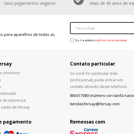
Seus pagamentos seguros
Mais de 40 anos de ex
s para aparelhos de todas as
Eu li e aceito o
política de privacidade
ersay
Contato particular
he connosco
Se você for particular (não
s
profissional), pode entrar em
s
contato através deste telefone:
anchisado
865617080 (número con tarifa nacio
s de imprensa
tiendasfersay@fersay.com
 canto de Fersay
e pagamento
Remessas com