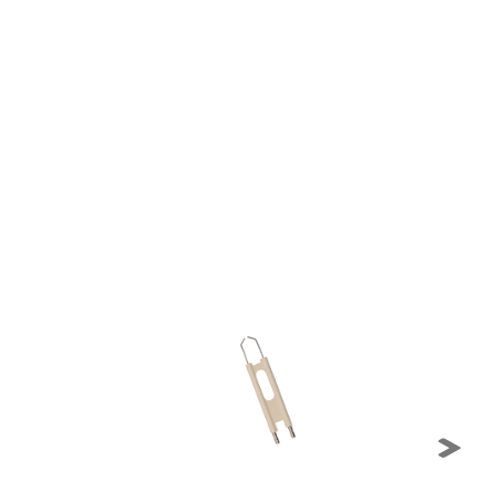
tio. Toda la información que recogen
ueden ser utilizadas por esas
 almacenan directamente información
mbién puedes consultar nuestra