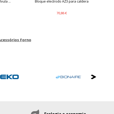
ula ...
Bloque electrodo AZ3 para caldera
70,86 €
cessórios Forno
Ecologia e economia