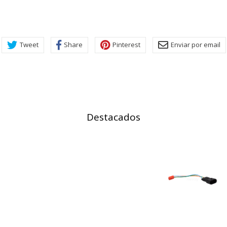
las más o menos visitadas, y cómo los visitantes navegan por el si
r lo tanto, es anónima.
utmz,_atuvc,_atuvs, _ga, _gid, _evPromtCookies
Tweet
Share
Pinterest
Enviar por email
cidas a través de nuestro sitio por nuestros socios publicitarios. P
e sus intereses y mostrarle anuncios relevantes en otros sitios. No
a identificación única de su navegador y dispositivo de Internet.
Destacados
on, _evPromt
IÓN
s desde la sección "Configuración de cookies" al pie de la página. Ta