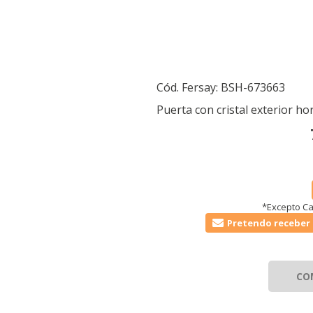
Cód. Fersay:
BSH-673663
Puerta con cristal exterior h
*Excepto Ca
Pretendo receber 
CO