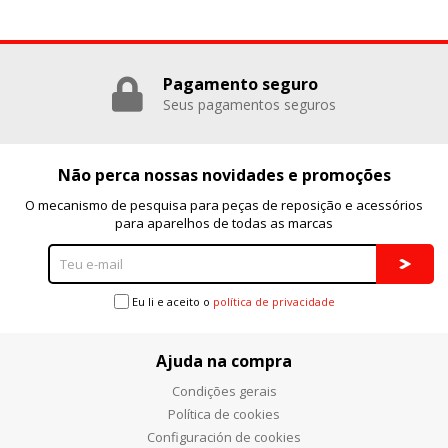
Puedes volver a configurar tus cookies desde la sección
"Configuración de cookies" al pie de la página. También puedes
Pagamento seguro
consultar nuestra
política de cookies
Seus pagamentos seguros
Não perca nossas novidades e promoções
O mecanismo de pesquisa para peças de reposição e acessórios
para aparelhos de todas as marcas
Eu li e aceito o
política de privacidade
Ajuda na compra
Condições gerais
Política de cookies
Configuración de cookies