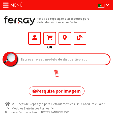
MENÚ
Peças de reposição e acessórios para
eletrodomésticos e conforto
(0)
Como encontrar
o seu modelo?
Pesquisa por imagem
Peças de Reposição para Eletrodomésticos
Cozedura e Calor
Módulos Eletrónicos Fornos
Botonera Campana Pando BOTCPPANDOP22590