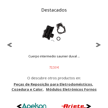
mejorarlo. Nos ayudan a saber qué páginas son las más o
menos visitadas, y cómo los visitantes navegan por el sitio.
Destacados
Toda la información que recogen estas cookies es
agregada y, por lo tanto, es anónima.
Cookies Utilizadas:
_utma,_utmb,_utmc,_utmz,_utmt,_utmz,_atuvc,_atuvs, _ga,
_gid, _evPromtCookies
Cookies dirigidas
Estas cookies pueden ser establecidas a través de nuestro
sitio por nuestros socios publicitarios. Pueden ser
Cuerpo intermedio saunier duval ...
utilizadas por esas empresas para crear un perfil de sus
intereses y mostrarle anuncios relevantes en otros sitios.
No almacenan directamente información personal, sino
72,53 €
que se basan en la identificación única de su navegador y
dispositivo de Internet.
O descubre otros productos en:
Cookies Utilizadas:
Peças de Reposição para Eletrodomésticos
_evAd, _evCoupon, _evSubscription, _evPromt
Cozedura e Calor
Módulos Eletrónicos Fornos
GUARDAR CONFIGURACIÓN