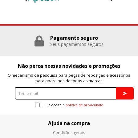
Puedes volver a configurar tus cookies desde la sección
"Configuración de cookies" al pie de la página. También puedes
consultar nuestra
política de cookies
Pagamento seguro
Seus pagamentos seguros
Não perca nossas novidades e promoções
O mecanismo de pesquisa para peças de reposição e acessórios
para aparelhos de todas as marcas
Eu li e aceito o
política de privacidade
Ajuda na compra
Condições gerais