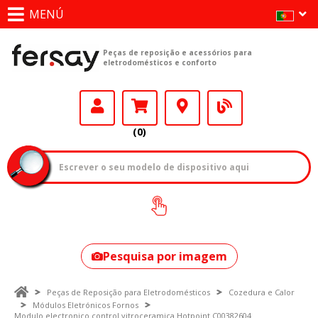
MENÚ
Peças de reposição e acessórios para
eletrodomésticos e conforto
(0)
Como encontrar
o seu modelo?
Pesquisa por imagem
Peças de Reposição para Eletrodomésticos
Cozedura e Calor
Módulos Eletrónicos Fornos
Modulo electronico control vitroceramica Hotpoint C00382604