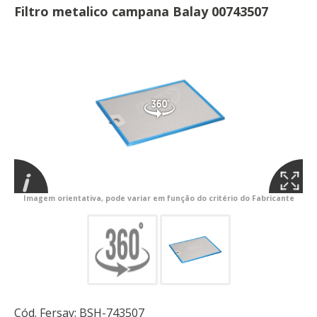
Filtro metalico campana Balay 00743507
Imagem orientativa, pode variar em função do critério do Fabricante
Cód. Fersay:
BSH-743507