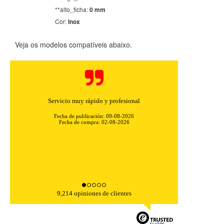
**alto_ficha:
0 mm
Cor:
Inox
Veja os modelos compatíveis abaixo.
Servicio muy rápido y profesional
Fecha de publicación: 09-08-2026
Fecha de compra: 02-08-2026
CONFIGURACIÓN DE COOKIES
HABILITAR TODO
RECHAZAR TODO
Cookies necesarias
9,214 opiniones de clientes
Estas cookies son necesarias para que el sitio web
funcione y no se pueden desactivar en nuestros sistemas.
Puede configurar su navegador para bloquear o alertar