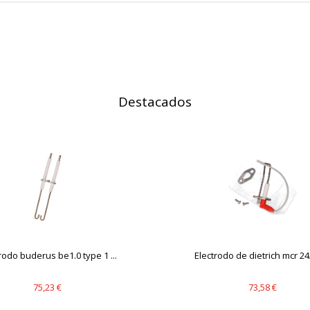
IÓN
Destacados
s desde la sección "Configuración de cookies" al pie de la página. Ta
rodo buderus be1.0 type 1 ...
Electrodo de dietrich mcr 24/
75,23 €
73,58 €