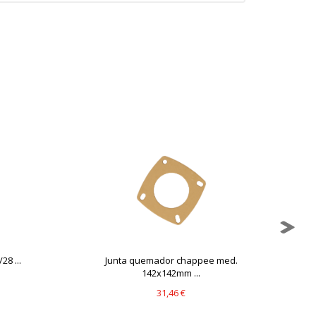
mbién puedes consultar nuestra
28 ...
Junta quemador chappee med.
142x142mm ...
31,46 €