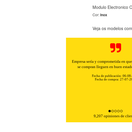
Modulo Electronico
Cor:
Inox
Veja os modelos comp
Buenos precios y muy rápidos e
Fecha de publicación: 06-08
Fecha de compra: 30-07-2
KIES
HABILITAR 
9,207 opiniones de clie
ra que el sitio web funcione y no se pueden desactivar en nuestros 