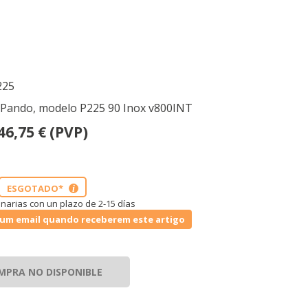
25
Pando, modelo P225 90 Inox v800INT
46,75
€
(PVP)
ESGOTADO*
i
narias con un plazo de 2-15 días
um email quando receberem este artigo
MPRA NO DISPONIBLE