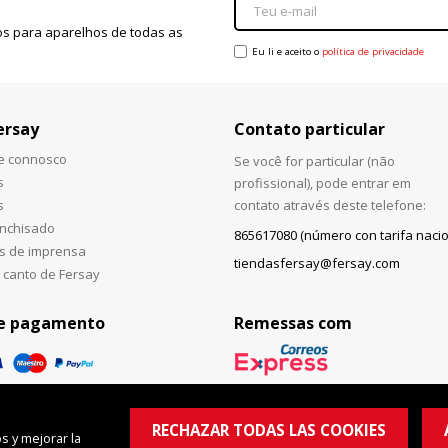
s para aparelhos de todas as
Eu li e aceito o
política de privacidade
ersay
Contato particular
he connosco
Se você for particular (não
s
profissional), pode entrar em
s
contato através deste telefone:
anchisado
865617080 (número con tarifa nacio
s de imprensa
tiendasfersay@fersay.com
 canto de Fersay
e pagamento
Remessas com
RECHAZAR TODAS LAS COOKIES
s y mejorar la