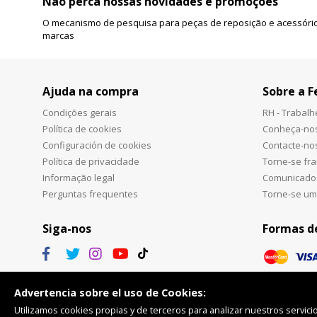
Não perca nossas novidades e promoções
O mecanismo de pesquisa para peças de reposição e acessório
marcas
Ajuda na compra
Sobre a F
Condições gerais
RH - Trabal
Política de cookies
Conheça-no
Configuración de cookies
Contacte-no
Política de privacidade
Torne-se fr
Informação legal
Comunicado
Perguntas frequentes
Torne-se um
Siga-nos
Formas d
Advertencia sobre el uso de Cookies:
Utilizamos cookies propias y de terceros para analizar nuestros servicio