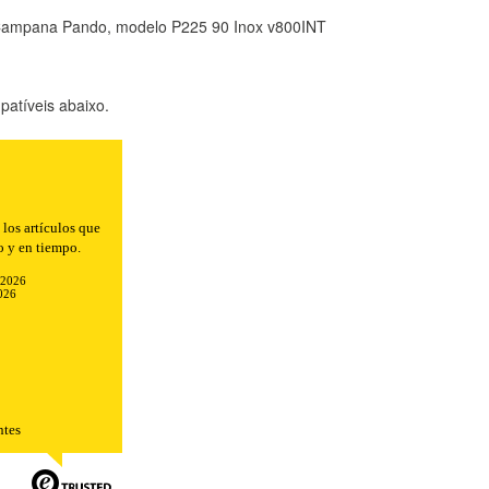
 Campana Pando, modelo P225 90 Inox v800INT
atíveis abaixo.
n el envío.
-2026
026
TODO
RECHAZAR TODO
ntes
sistemas. Puede configurar su