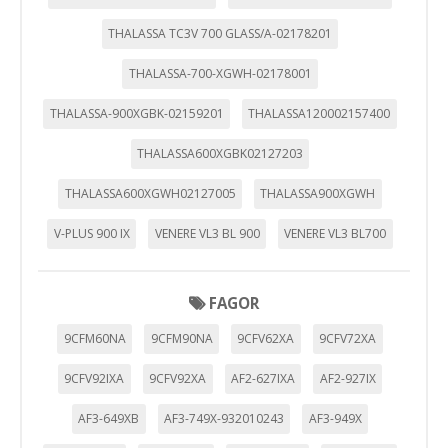
THALASSA TC3V 700 GLASS/A-02178201
GUARDAR CONFIGURACIÓN
THALASSA-700-XGWH-02178001
THALASSA-900XGBK-02159201
THALASSA120002157400
Puedes volver a configurar tus cookies desde la sección
"Configuración de cookies" al pie de la página. También puedes
THALASSA600XGBK02127203
consultar nuestra
política de cookies
THALASSA600XGWH02127005
THALASSA900XGWH
V-PLUS 900 IX
VENERE VL3 BL 900
VENERE VL3 BL700
FAGOR
9CFM60NA
9CFM90NA
9CFV62XA
9CFV72XA
9CFV92IXA
9CFV92XA
AF2-627IXA
AF2-927IX
AF3-649XB
AF3-749X-932010243
AF3-949X