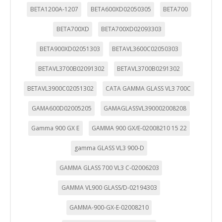
BETA1200A-1207
BETA600XD02050305
BETA700
BETA700XD
BETA700XD02093303
BETA900XD02051303
BETAVL3600C02050303
BETAVL3700B02091302
BETAVL3700B0291302
BETAVL3900C02051302
CATA GAMMA GLASS VL3 700C
GAMA600D02005205
GAMAGLASSVL390002008208
Gamma 900 GX E
GAMMA 900 GX/E-02008210 15 22
gamma GLASS VL3 900-D
GAMMA GLASS 700 VL3 C-02006203
GAMMA VL900 GLASS/D-02194303
GAMMA-900-GX-E-02008210