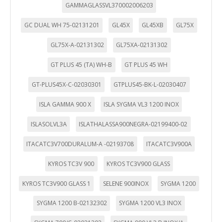
GAMMAGLASSVL370002006203
GC DUAL WH 75-02131201
GL45X
GL45XB
GL75X
GL75X-A-02131302
GL75XA-02131302
CONFIGURACIÓN DE COOKIES
GT PLUS 45 (TA) WH-B
GT PLUS 45 WH
HABILITAR TODO
RECHAZAR TODO
GT-PLUS45X-C-02030301
GTPLUS45-BK-L-02030407
ISLA GAMMA 900 X
ISLA SYGMA VL3 1200 INOX
Cookies necesarias
ISLASOLVL3A
ISLATHALASSA900NEGRA-02199400-02
Estas cookies son necesarias para que el sitio web
funcione y no se pueden desactivar en nuestros sistemas.
ITACATC3V700DURALUM-A -02193708
ITACATC3V900A
Puede configurar su navegador para bloquear o alertar
sobre estas cookies, pero alguna áreas del sitio no
funcionarán. Estas cookies no almacenan ninguna
KYROS TC3V 900
KYROS TC3V900 GLASS
información de identificación personal.
Cookies Utilizadas:
KYROS TC3V900 GLASS 1
SELENE 900INOX
SYGMA 1200
COOKIELEGALFERSAY, VSF904, PHPSESSID, wp-settings-1,
wp-settings-time-1, _evCo, _evCoLT
SYGMA 1200 B-02132302
SYGMA 1200 VL3 INOX