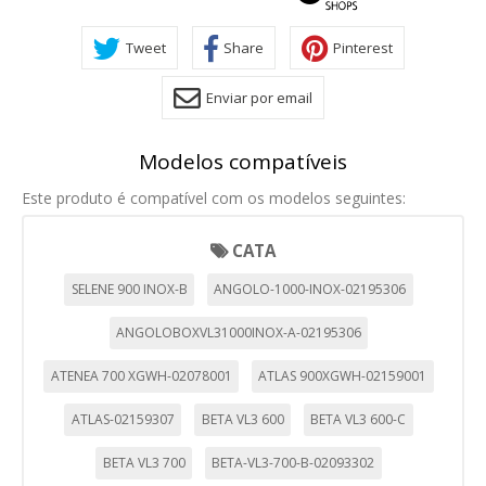
Tweet
Share
Pinterest
Enviar por email
Modelos compatíveis
Este produto é compatível com os modelos seguintes:
CATA
SELENE 900 INOX-B
ANGOLO-1000-INOX-02195306
ANGOLOBOXVL31000INOX-A-02195306
ATENEA 700 XGWH-02078001
ATLAS 900XGWH-02159001
ATLAS-02159307
BETA VL3 600
BETA VL3 600-C
BETA VL3 700
BETA-VL3-700-B-02093302