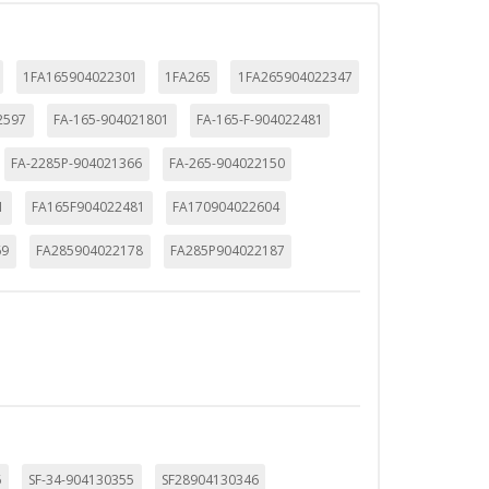
1FA165904022301
1FA265
1FA265904022347
TODO
RECHAZAR TODO
2597
FA-165-904021801
FA-165-F-904022481
FA-2285P-904021366
FA-265-904022150
1
FA165F904022481
FA170904022604
sistemas. Puede configurar su
. Estas cookies no almacenan ninguna
69
FA285904022178
FA285P904022187
 de nuestro sitio y mejorarlo. Nos
tio. Toda la información que recogen
6
SF-34-904130355
SF28904130346