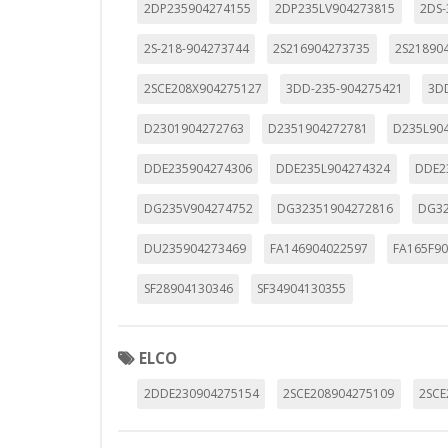
2DP235904274155
2DP235LV904273815
2DS-
2S-218-904273744
2S216904273735
2S21890
2SCE208X904275127
3DD-235-904275421
3D
D2301904272763
D2351904272781
D235L90
DDE235904274306
DDE235L904274324
DDE2
DG235V904274752
DG32351904272816
DG32
DU235904273469
FA146904022597
FA165F9
SF28904130346
SF34904130355
ELCO
2DDE230904275154
2SCE208904275109
2SCE