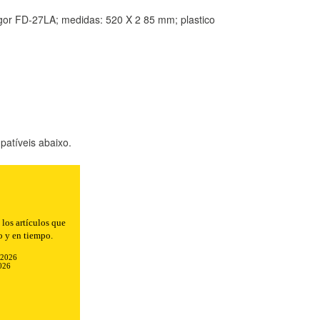
agor FD-27LA; medidas: 520 X 2 85 mm; plastico
atíveis abaixo.
n el envío.
-2026
026