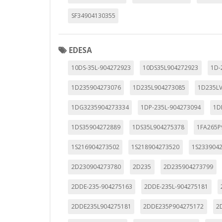
_utma,_utmb,_utmc,_utmz,_utmt,_
SF34904130355
Cookies dirigidas
Estas cookies pueden ser estable
EDESA
empresas para crear un perfil d
10DS-35L-904272923
10DS35L904272923
1D-
personal, sino que se basan en l
Cookies Utilizadas:
1D235904273076
1D235L904273085
1D235L
_evAd, _evCoupon, _evSubscripti
1DG3235904273334
1DP-235L-904273094
1D
1DS35904272889
1DS35L904275378
1FA265P
GUARDAR CONFIGURAC
1S216904273502
1S218904273520
1S233904
2D230904273780
2D235
2D235904273799
Puedes volver a configurar tus cookie
2DDE-235-904275163
2DDE-235L-904275181
política de cookies
2DDE235L904275181
2DDE235P904275172
2