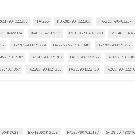
KIES
265P-904022356
1FA-285
1FA-285-904022365
1FA-285P-904022374
HABILITAR 
5P904022374
9040223471FA265
FA-1305-904021703
FA-146-90402
65
FA-2265-904021339
FA-2265P-904021348
FA-2285-904021357
5P-904022187
FA1305904021703
FA146904022597
FA16590402180
ra que el sitio web funcione y no se pueden desactivar en nuestros 
ar sobre estas cookies, pero alguna áreas del sitio no funcionarán
5904021357
FA2285P904021366
FA265904022150
FA265P9040221
rsonal.
SESSID, wp-settings-1, wp-settings-time-1, _evCo, _evCoLT
r las visitas y fuentes de tráfico para poder evaluar el rendimiento
las más o menos visitadas, y cómo los visitantes navegan por el si
r lo tanto, es anónima.
0-904130284
BKF130904130284
FA285P904022187
SF-28-90413034