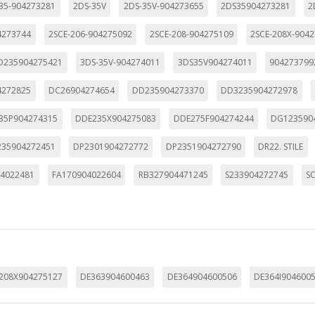
35-904273281
2DS-35V
2DS-35V-904273655
2DS35904273281
2
4273744
2SCE-206-904275092
2SCE-208-904275109
2SCE-208X-904
D235904275421
3DS-35V-904274011
3DS35V904274011
904273799
4272825
DC26904274654
DD235904273370
DD3235904272978
35P904274315
DDE235X904275083
DDE275F904274244
DG123590
35904272451
DP2301904272772
DP2351904272790
DR22. STILE
04022481
FA170904022604
RB327904471245
S233904272745
S
208X904275127
DE363904600463
DE364904600506
DE364I904600