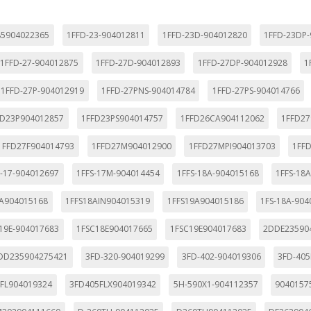
85904022365
1FFD-23-904012811
1FFD-23D-904012820
1FFD-23DP
1FFD-27-904012875
1FFD-27D-904012893
1FFD-27DP-904012928
1
1FFD-27P-904012919
1FFD-27PNS-904014784
1FFD-27PS-904014766
FD23P904012857
1FFD23PS904014757
1FFD26CA904112062
1FFD27
1FFD27F904014793
1FFD27M904012900
1FFD27MPI904013703
1FF
S-17-904012697
1FFS-17M-904014454
1FFS-18A-904015168
1FFS-18
8A904015168
1FFS18AIN904015319
1FFS19A904015186
1FS-18A-904
19E-904017683
1FSC18E904017665
1FSC19E904017683
2DDE23590
DD235904275421
3FD-320-904019299
3FD-402-904019306
3FD-405
FL904019324
3FD405FLX904019342
5H-590X1-904112357
9040157