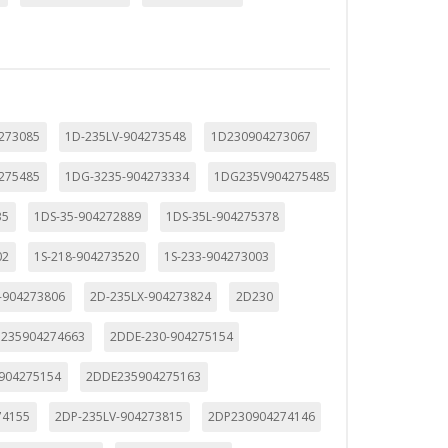
ueden ser utilizadas por esas
 almacenan directamente información
4273085
1D-235LV-904273548
1D230904273067
275485
1DG-3235-904273334
1DG235V904275485
35
1DS-35-904272889
1DS-35L-904275378
02
1S-218-904273520
1S-233-904273003
-904273806
2D-235LX-904273824
2D230
235904274663
2DDE-230-904275154
mbién puedes consultar nuestra
904275154
2DDE235904275163
74155
2DP-235LV-904273815
2DP230904274146