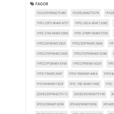
FAGOR
1DG235V904275485
1DS35L904275378
1FA2
1FFD-23PS-904014757
1FFD-26CA-904112062
1FFD-27M-904012900
1FFD-27MPI-904013703
1FFD23D904012820
1FFD23DP904012866
1F
1FFD27DP904012928
1FFD27DPN904013598
1FFD27PS904014766
1FFD27R904014329
1FF
1FFS17904012697
1FFS17M904014454
1FFS1
1FS19A904017629
1FSC-18E-904017665
1FSC-
2DDE235P904275172
2DDE235X904275190
3
3FD320904019299
3FD402904019306
3FD405