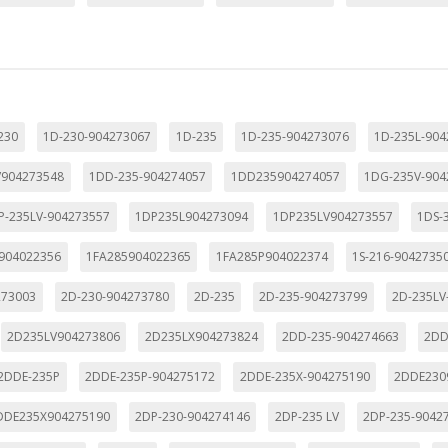
utmz,_atuvc,_atuvs, _ga, _gid, _evPromtCookies
cidas a través de nuestro sitio por nuestros socios publicitarios. P
e sus intereses y mostrarle anuncios relevantes en otros sitios. No
230
1D-230-904273067
1D-235
1D-235-904273076
1D-235L-90
a identificación única de su navegador y dispositivo de Internet.
V904273548
1DD-235-904274057
1DD235904274057
1DG-235V-904
on, _evPromt
P-235LV-904273557
1DP235L904273094
1DP235LV904273557
1DS-
904022356
1FA285904022365
1FA285P904022374
1S-216-9042735
IÓN
273003
2D-230-904273780
2D-235
2D-235-904273799
2D-235LV
2D235LV904273806
2D235LX904273824
2DD-235-904274663
2DD
s desde la sección "Configuración de cookies" al pie de la página. Ta
2DDE-235P
2DDE-235P-904275172
2DDE-235X-904275190
2DDE230
DDE235X904275190
2DP-230-904274146
2DP-235 LV
2DP-235-9042