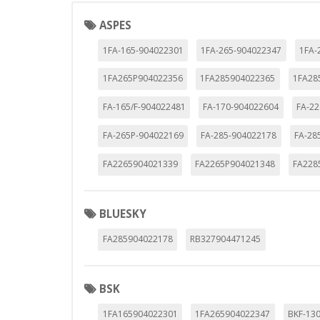
ASPES
CONFIGURACIÓN DE COO
1FA-165-904022301
1FA-265-904022347
1FA-
1FA265P904022356
1FA285904022365
1FA28
FA-165/F-904022481
FA-170-904022604
FA-22
Cookies necesarias
FA-265P-904022169
FA-285-904022178
FA-28
Estas cookies son necesarias pa
navegador para bloquear o alert
FA2265904021339
FA2265P904021348
FA228
información de identificación pe
Cookies Utilizadas:
COOKIELEGALFERSAY, VSF904, PHP
BLUESKY
FA285904022178
RB327904471245
Cookies de rendimiento
Estas cookies nos permiten conta
ayudan a saber qué páginas son 
BSK
estas cookies es agregada y, po
Cookies Utilizadas:
1FA165904022301
1FA265904022347
BKF-13