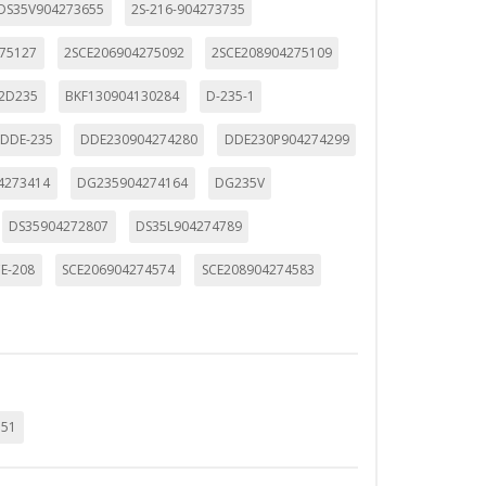
DS35V904273655
2S-216-904273735
275127
2SCE206904275092
2SCE208904275109
2D235
BKF130904130284
D-235-1
DDE-235
DDE230904274280
DDE230P904274299
4273414
DG235904274164
DG235V
DS35904272807
DS35L904274789
CE-208
SCE206904274574
SCE208904274583
551