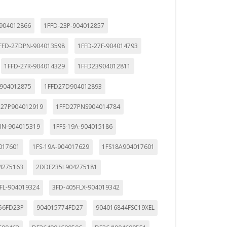
-904012866
1FFD-23P-904012857
FFD-27DPN-904013598
1FFD-27F-904014793
1FFD-27R-904014329
1FFD23904012811
904012875
1FFD27D904012893
D27P904012919
1FFD27PNS904014784
AIN-904015319
1FFS-19A-904015186
017601
1FS-19A-904017629
1FS18A904017601
4275163
2DDE235L904275181
FL-904019324
3FD-405FLX-904019342
56FD23P
904015774FD27
904016844FSC19XEL