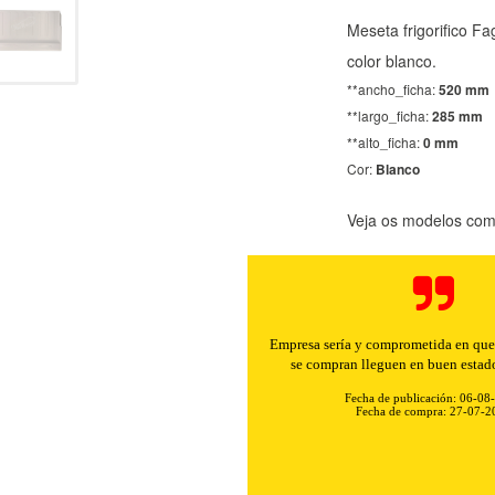
Meseta frigorifico F
color blanco.
**ancho_ficha:
520 mm
**largo_ficha:
285 mm
**alto_ficha:
0 mm
Cor:
Blanco
Veja os modelos comp
Buenos precios y muy rápidos e
Fecha de publicación: 06-08
Fecha de compra: 30-07-2