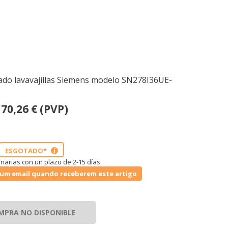
do lavavajillas Siemens modelo SN278I36UE-
170,26
€
(PVP)
ESGOTADO*
i
narias con un plazo de 2-15 días
um email quando receberem este artigo
MPRA NO DISPONIBLE