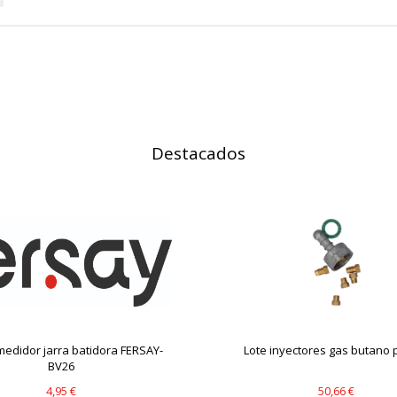
IÓN
Destacados
s desde la sección "Configuración de cookies" al pie de la página. Ta
edidor jarra batidora FERSAY-
Lote inyectores gas butano p
BV26
4,95 €
50,66 €