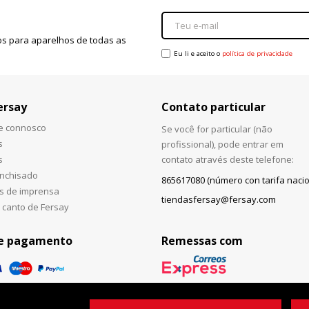
s para aparelhos de todas as
Eu li e aceito o
política de privacidade
ersay
Contato particular
he connosco
Se você for particular (não
s
profissional), pode entrar em
s
contato através deste telefone:
anchisado
865617080 (número con tarifa nacio
s de imprensa
tiendasfersay@fersay.com
 canto de Fersay
e pagamento
Remessas com