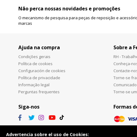
Não perca nossas novidades e promoções
O mecanismo de pesquisa para peças de reposição e acessório
marcas
Ajuda na compra
Sobre a F
Condições gerais
RH - Trabal
Política de cookies
Conheça-no
Configuración de cookies
Contacte-no
Política de privacidade
Torne-se fr
Informação legal
Comunicado
Perguntas frequentes
Torne-se um
Siga-nos
Formas d
Advertencia sobre el uso de Cookies: