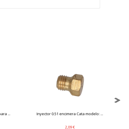
mbién puedes consultar nuestra
ara ...
Inyector 0.51 encimera Cata modelo: ...
2,09 €