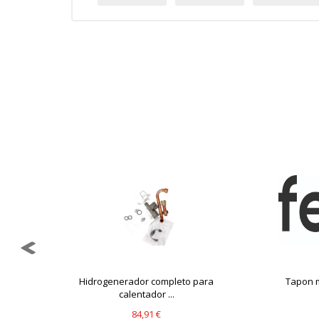
GUARDAR CONFIGURAC
Puedes volver a configurar tus cookie
política de cookies
..
Hidrogenerador completo para
Tapon m
calentador ...
84,91 €