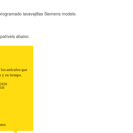
programado lavavajillas Siemens modelo
atíveis abaixo.
los artículos que
o y en tiempo.
-2026
026
TODO
RECHAZAR TODO
ntes