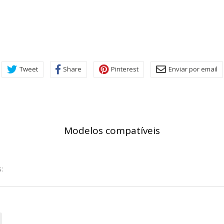
ra que el sitio web funcione y no se pueden desactivar en nuestros 
ar sobre estas cookies, pero alguna áreas del sitio no funcionarán
rsonal.
SESSID, wp-settings-1, wp-settings-time-1, _evCo, _evCoLT
Tweet
Share
Pinterest
Enviar por email
r las visitas y fuentes de tráfico para poder evaluar el rendimiento
las más o menos visitadas, y cómo los visitantes navegan por el si
r lo tanto, es anónima.
Modelos compatíveis
utmz,_atuvc,_atuvs, _ga, _gid, _evPromtCookies
:
cidas a través de nuestro sitio por nuestros socios publicitarios. P
e sus intereses y mostrarle anuncios relevantes en otros sitios. No
a identificación única de su navegador y dispositivo de Internet.
on, _evPromt