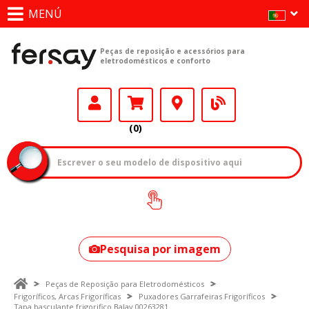
MENÚ
Peças de reposição e acessórios para
eletrodomésticos e conforto
(0)
Como encontrar
o seu modelo?
Pesquisa por imagem
Peças de Reposição para Eletrodomésticos
Frigoríficos, Arcas Frigoríficas
Puxadores Garrafeiras Frigoríficos
Tapa basculante frigorifico Balay 00263281