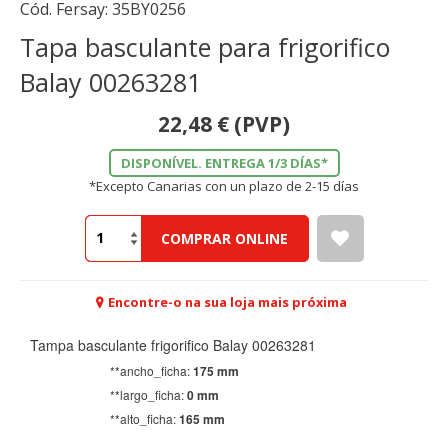
Cód. Fersay:
35BY0256
Tapa basculante para frigorifico
Balay 00263281
22,48
€
(PVP)
DISPONÍVEL. ENTREGA 1/3 DÍAS*
*Excepto Canarias con un plazo de 2-15 días
COMPRAR ONLINE
Encontre-o na sua loja mais próxima
Tampa basculante frigorifico Balay 00263281
CONFIGURACIÓN DE COOKIES
**ancho_ficha:
175 mm
**largo_ficha:
0 mm
HABILITAR TODO
RECHAZAR TODO
**alto_ficha:
165 mm