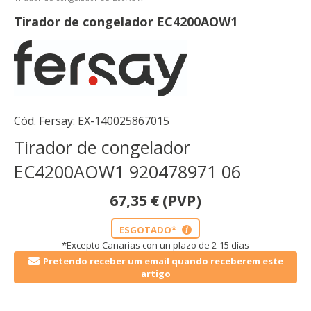
Tirador de congelador EC4200AOW1
Cód. Fersay:
EX-140025867015
Tirador de congelador
EC4200AOW1 920478971 06
67,35
€
(PVP)
ESGOTADO*
i
*Excepto Canarias con un plazo de 2-15 días
Pretendo receber um email quando receberem este
artigo