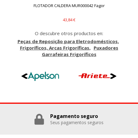
Cookies Utilizadas:
FLOTADOR CALDERA MUR000042 Fagor
IN
_evAd, _evCoupon, _evSubscription, _evPromt
43,84 €
O descubre otros productos en:
GUARDAR CONFIGURACIÓN
Peças de Reposição para Eletrodomésticos
Frigoríficos, Arcas Frigoríficas
Puxadores
Garrafeiras Frigoríficos
Puedes volver a configurar tus cookies desde la sección
"Configuración de cookies" al pie de la página. También puedes
consultar nuestra
política de cookies
Pagamento seguro
Seus pagamentos seguros