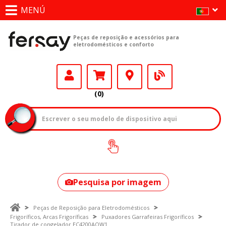
MENÚ
Peças de reposição e acessórios para
eletrodomésticos e conforto
(0)
Como encontrar
o seu modelo?
Pesquisa por imagem
Peças de Reposição para Eletrodomésticos
Frigoríficos, Arcas Frigoríficas
Puxadores Garrafeiras Frigoríficos
Tirador de congelador EC4200AOW1