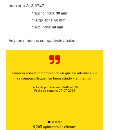
anexar a A13-0747
**ancho_ficha:
30 mm
**largo_ficha:
60 mm
**alto_ficha:
48 mm
Veja os modelos compatíveis abaixo.
CONFIGURACIÓN DE COOKIES
Empresa sería y comprometida en que los artículos que
se compran lleguen en buen estado y en tiempo.
HABILITAR TODO
RECHAZAR TODO
Fecha de publicación: 06-08-2026
Fecha de compra: 27-07-2026
Cookies necesarias
Estas cookies son necesarias para que el sitio web
funcione y no se pueden desactivar en nuestros sistemas.
Puede configurar su navegador para bloquear o alertar
9,205 opiniones de clientes
sobre estas cookies, pero alguna áreas del sitio no