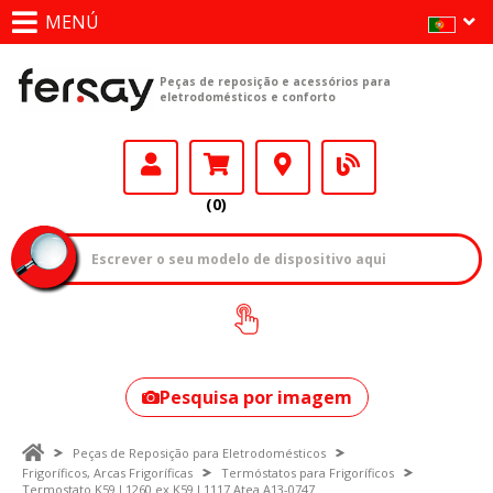
MENÚ
Peças de reposição e acessórios para
eletrodomésticos e conforto
(0)
Como encontrar
o seu modelo?
Pesquisa por imagem
Peças de Reposição para Eletrodomésticos
Frigoríficos, Arcas Frigoríficas
Termóstatos para Frigoríficos
Termostato K59 L1260 ex K59 L1117 Atea A13-0747