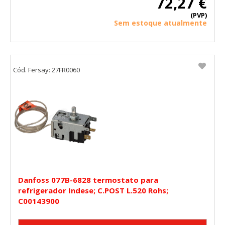
72,27 €
(PVP)
Sem estoque atualmente
Cód. Fersay: 27FR0060
Danfoss 077B-6828 termostato para
refrigerador Indese; C.POST L.520 Rohs;
C00143900