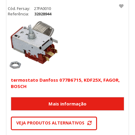
Puede configurar su navegador para bloquear o alertar
sobre estas cookies, pero alguna áreas del sitio no
Cód. Fersay:
27FA0010
funcionarán. Estas cookies no almacenan ninguna
Referência:
32028944
información de identificación personal.
Cookies Utilizadas:
COOKIELEGALFERSAY, VSF904, PHPSESSID, wp-settings-1,
wp-settings-time-1, _evCo, _evCoLT
Cookies de rendimiento
Estas cookies nos permiten contar las visitas y fuentes de
tráfico para poder evaluar el rendimiento de nuestro sitio y
mejorarlo. Nos ayudan a saber qué páginas son las más o
menos visitadas, y cómo los visitantes navegan por el sitio.
Toda la información que recogen estas cookies es
termostato Danfoss 077B6715, KDF25X, FAGOR,
agregada y, por lo tanto, es anónima.
BOSCH
Cookies Utilizadas:
_utma,_utmb,_utmc,_utmz,_utmt,_utmz,_atuvc,_atuvs, _ga,
_gid, _evPromtCookies
Cookies dirigidas
VEJA PRODUTOS ALTERNATIVOS
Estas cookies pueden ser establecidas a través de nuestro
sitio por nuestros socios publicitarios. Pueden ser