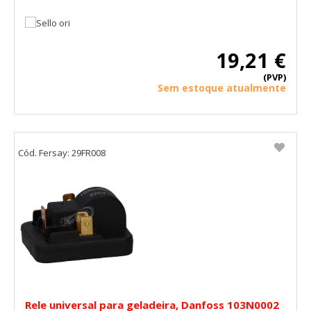
utilizadas por esas empresas para crear un perfil de sus
intereses y mostrarle anuncios relevantes en otros sitios.
No almacenan directamente información personal, sino
que se basan en la identificación única de su navegador y
dispositivo de Internet.
19,21 €
Cookies Utilizadas:
(PVP)
_evAd, _evCoupon, _evSubscription, _evPromt
Sem estoque atualmente
GUARDAR CONFIGURACIÓN
Cód. Fersay: 29FR008
Puedes volver a configurar tus cookies desde la sección
"Configuración de cookies" al pie de la página. También puedes
consultar nuestra
política de cookies
Rele universal para geladeira, Danfoss 103N0002