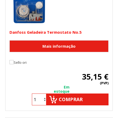
Danfoss Geladeira Termostato No.5
CONFIGURACIÓN DE COOKIES
35,15 €
HABILITAR TODO
RECHAZAR TODO
(PVP)
Em
estoque
COMPRAR
Cookies necesarias
Estas cookies son necesarias para que el sitio web
funcione y no se pueden desactivar en nuestros sistemas.