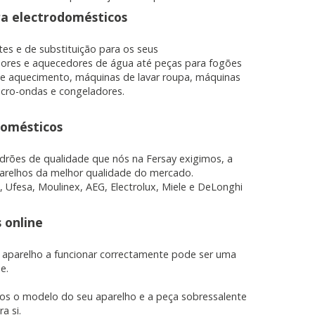
ra electrodomésticos
tes e de substituição para os seus
ueden ser utilizadas por esas
dores e aquecedores de água até peças para fogões
 almacenan directamente información
 e aquecimento, máquinas de lavar roupa, máquinas
 micro-ondas e congeladores.
domésticos
drões de qualidade que nós na Fersay exigimos, a
parelhos da melhor qualidade do mercado.
fesa, Moulinex, AEG, Electrolux, Miele e DeLonghi
 online
mbién puedes consultar nuestra
u aparelho a funcionar correctamente pode ser uma
e.
nos o modelo do seu aparelho e a peça sobressalente
a si.