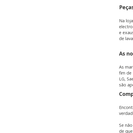
Peças
Cookies dirigidas
Na loj
Estas cookies pueden ser estable
electr
empresas para crear un perfil d
e exau
personal, sino que se basan en l
de lava
Cookies Utilizadas:
_evAd, _evCoupon, _evSubscripti
As no
As mar
fim de
LG, Sa
GUARDAR CONFIGURAC
são ap
Compr
Puedes volver a configurar tus cookie
Encont
política de cookies
verdad
Se não
de que