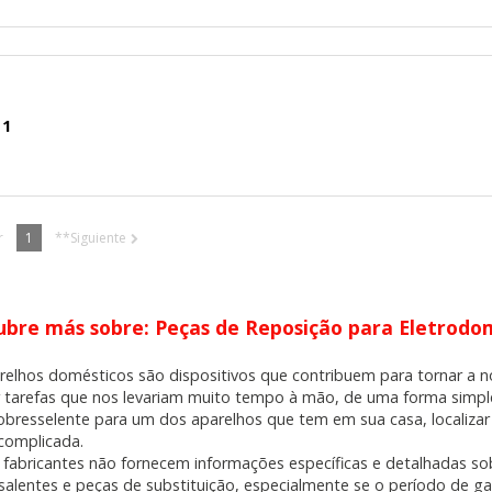
KIES
HABILITAR 
 1
ra que el sitio web funcione y no se pueden desactivar en nuestros 
ar sobre estas cookies, pero alguna áreas del sitio no funcionarán
r
1
**Siguiente
rsonal.
SESSID, wp-settings-1, wp-settings-time-1, _evCo, _evCoLT
bre más sobre: Peças de Reposição para Eletrodomé
relhos domésticos são dispositivos que contribuem para tornar a no
r las visitas y fuentes de tráfico para poder evaluar el rendimiento
ar tarefas que nos levariam muito tempo à mão, de uma forma simpl
las más o menos visitadas, y cómo los visitantes navegan por el si
obresselente para um dos aparelhos que tem em sua casa, localizar
r lo tanto, es anónima.
 complicada.
 fabricantes não fornecem informações específicas e detalhadas s
salentes e peças de substituição, especialmente se o período de gar
utmz,_atuvc,_atuvs, _ga, _gid, _evPromtCookies