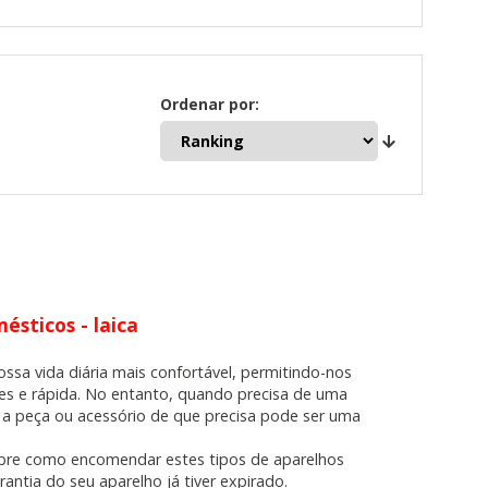
TODO
RECHAZAR TODO
Ordenar por:
sistemas. Puede configurar su
. Estas cookies no almacenan ninguna
sticos - laica
ssa vida diária mais confortável, permitindo-nos
 de nuestro sitio y mejorarlo. Nos
es e rápida. No entanto, quando precisa de uma
tio. Toda la información que recogen
 a peça ou acessório de que precisa pode ser uma
obre como encomendar estes tipos de aparelhos
antia do seu aparelho já tiver expirado.