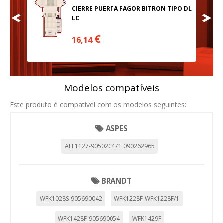
PO DL
CIERRE PUERTA FAGOR BITRON TIPO DL
LC
€
16,14
Modelos compatíveis
Este produto é compatível com os modelos seguintes:
CONFIGURACIÓN DE COOKIES
ASPES
HABILITAR TODO
RECHAZAR TODO
ALF1127-905020471 090262965
Cookies necesarias
BRANDT
Estas cookies son necesarias para que el sitio web
funcione y no se pueden desactivar en nuestros sistemas.
WFK1028S-905690042
WFK1228F-WFK1228F/1
Puede configurar su navegador para bloquear o alertar
sobre estas cookies, pero alguna áreas del sitio no
WFK1428F-905690054
WFK1429F
funcionarán. Estas cookies no almacenan ninguna