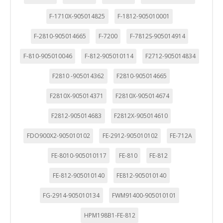
que se basan en la identificación única de su navegador y
dispositivo de Internet.
F-1710X-905014825
F-1812-905010001
Cookies Utilizadas:
F-2810-905014665
F-7200
F-7812S-905014914
_evAd, _evCoupon, _evSubscription, _evPromt
F-810-905010046
F-812-905010114
F2712-905014834
F2810 -905014362
F2810-905014665
GUARDAR CONFIGURACIÓN
F2810X-905014371
F2810X-905014674
F2812-905014683
F2812X-905014610
Puedes volver a configurar tus cookies desde la sección
"Configuración de cookies" al pie de la página. También puedes
FDO900X2-905010102
FE-2912-905010102
FE-712A
consultar nuestra
política de cookies
FE-8010-905010117
FE-810
FE-812
FE-812-905010140
FE812-905010140
FG-2914-905010134
FWM91400-905010101
HPM198B1-FE-812