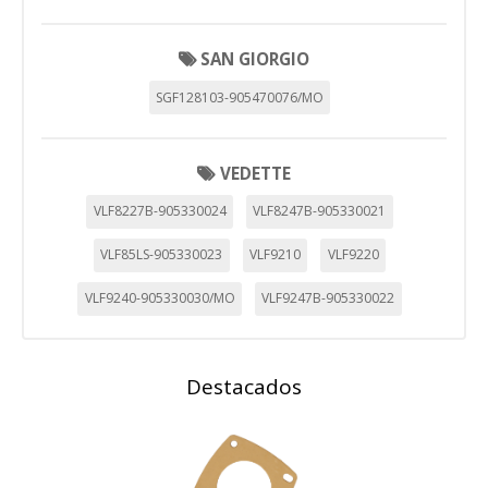
SAN GIORGIO
SGF128103-905470076/MO
VEDETTE
VLF8227B-905330024
VLF8247B-905330021
VLF85LS-905330023
VLF9210
VLF9220
VLF9240-905330030/MO
VLF9247B-905330022
Destacados