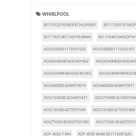
WHIRLPOOL
851155201826ESPECIALIX5EN1
851175001870AD
851176310871ADP4549WH
851176401840ADP4
ADG5000851175501920
ADG5000851175501921
ADG6340IX854263401802
ADG6340NB85426340
ADG6340WH854263401852
ADG6340WHNPROD8
ADG6600854266010010
ADG6600854266010011
ADG73402854234001871
ADG734085423400184
ADG7350854273501560
ADG7350854273501860
ADG7500S-854207501090
ADG7500S-854207501
ADP 4556-7 WH
ADP 4595 WHM-851176001825