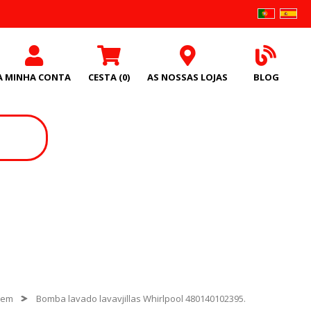
A MINHA CONTA
CESTA
(0)
AS NOSSAS LOJAS
BLOG
gem
Bomba lavado lavavjillas Whirlpool 480140102395.