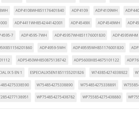
08WH
ADP4108WH851176401840
ADP4109
ADP4109WH
ADP440
2000
ADP4411WH854244142001
ADP4549IX
ADP4549WH
ADP4
P4595-7
ADP4595-7WH
ADP45957WH851176001830
ADP4595WHM
5IX851156201860
ADP4959-5WH
ADP49595WH851176001830
ADP
01112
ADP5450WH850875138742
ADP5600IX854675101122
ADP76
IAL IX 5 EN 1
ESPECIALIX5EN1851155201826
W743854274338922
W
4854275338590
W754854275338890
W754854275338891
W75585
2854277138951
WP754854275438782
WP755854275438880
WP75