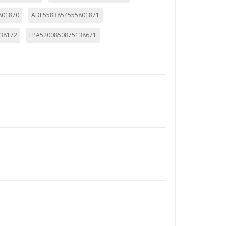
801870
ADL5583854555801871
38172
LPA5200850875138671
ueden ser utilizadas por esas
 almacenan directamente información
mbién puedes consultar nuestra