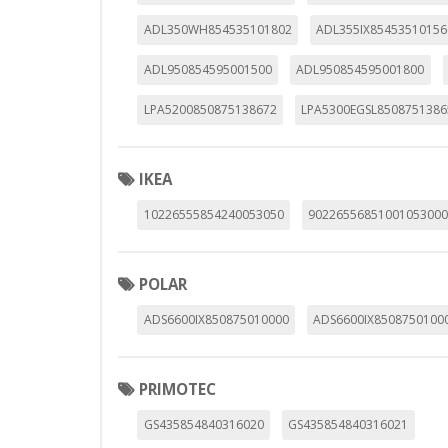
_utma,_utmb,_utmc,_utmz,_utmt,_
ADL350WH854535101802
ADL355IX85453510156
ADL950854595001500
ADL950854595001800
Cookies dirigidas
Estas cookies pueden ser estable
LPA5200850875138672
LPA5300EGSL8508751386
empresas para crear un perfil d
personal, sino que se basan en l
Cookies Utilizadas:
IKEA
_evAd, _evCoupon, _evSubscripti
10226555854240053050
9022655685100105300
GUARDAR CONFIGURAC
POLAR
ADS6600IX850875010000
ADS6600IX8508750100
Puedes volver a configurar tus cookie
PRIMOTEC
política de cookies
GS435854840316020
GS435854840316021