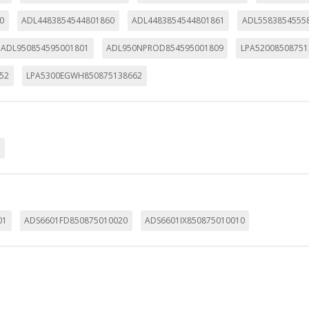
utmz,_atuvc,_atuvs, _ga, _gid, _evPromtCookies
0
ADL4483854544801860
ADL4483854544801861
ADL5583854555
ADL950854595001801
ADL950NPROD854595001809
LPA52008508751
cidas a través de nuestro sitio por nuestros socios publicitarios. P
52
LPA5300EGWH850875138662
e sus intereses y mostrarle anuncios relevantes en otros sitios. No
a identificación única de su navegador y dispositivo de Internet.
on, _evPromt
0
IÓN
01
ADS6601FD850875010020
ADS6601IX850875010010
s desde la sección "Configuración de cookies" al pie de la página. Ta