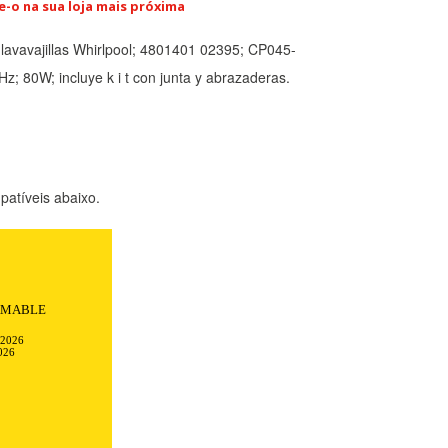
e-o na sua loja mais próxima
lavavajillas Whirlpool; 4801401 02395; CP045-
; 80W; incluye k i t con junta y abrazaderas.
atíveis abaixo.
Todo transcurrió
ciones.
-2026
026