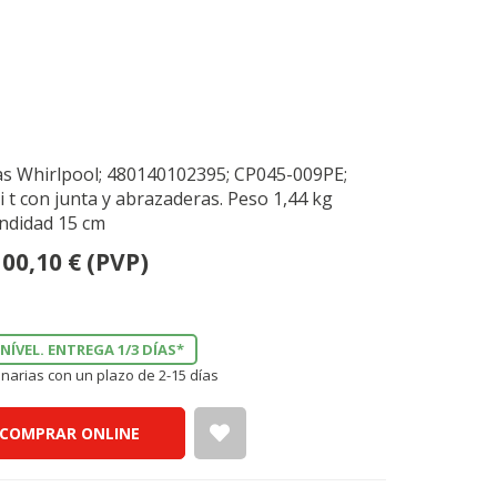
las Whirlpool; 480140102395; CP045-009PE;
i t con junta y abrazaderas. Peso 1,44 kg
ndidad 15 cm
100,10
€
(PVP)
NÍVEL. ENTREGA 1/3 DÍAS*
narias con un plazo de 2-15 días
COMPRAR ONLINE