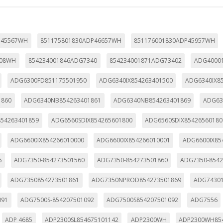
P45567WH
851175801830ADP46657WH
851176001830ADP45957WH
108WH
854234001846ADG7340
854234001871ADG73402
ADG40001
ADG6300FD851175501950
ADG6340IX854263401500
ADG6340IX8
1860
ADG6340NB854263401861
ADG6340NB854263401869
ADG63
54263401859
ADG6560SDIX854265601800
ADG6560SDIX85426560180
ADG6600IX854266010000
ADG6600IX854266010001
ADG6600IX85
6
ADG7350-854273501560
ADG7350-854273501860
ADG7350-8542
ADG7350854273501861
ADG7350NPROD854273501869
ADG74301
091
ADG7500S-854207501092
ADG7500S854207501092
ADG7556
ADP 4685
ADP2300SL854675101142
ADP2300WH
ADP2300WH85