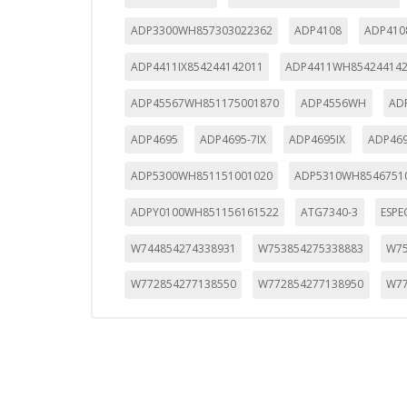
ADP3300WH857303022362
ADP4108
ADP41
ADP4411IX854244142011
ADP4411WH85424414
ADP45567WH851175001870
ADP4556WH
AD
ADP4695
ADP4695-7IX
ADP4695IX
ADP469
ADP5300WH851151001020
ADP5310WH8546751
ADPY0100WH851156161522
ATG7340-3
ESPEC
W744854274338931
W753854275338883
W75
W772854277138550
W772854277138950
W77