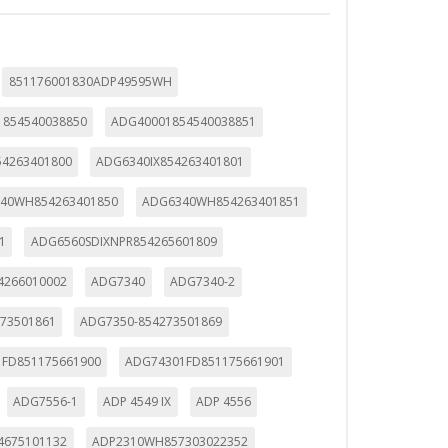
851176001830ADP49595WH
854540038850
ADG40001854540038851
54263401800
ADG6340IX854263401801
40WH854263401850
ADG6340WH854263401851
1
ADG6560SDIXNPR854265601809
4266010002
ADG7340
ADG7340-2
73501861
ADG7350-854273501869
FD851175661900
ADG74301FD851175661901
ADG7556-1
ADP 4549 IX
ADP 4556
4675101132
ADP2310WH857303022352