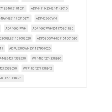
71854675101031
ADP4411IX854244142010
549WH851176310871
ADP4556-7WH
ADP4665-7WH
ADP46657WH851175801830
5300SL851151002020
ADP5300WH-851151001020
11
ADPU5300WH851187961020
744854274338530
W744854274338930
4275538050
W771854277138942
5854275438881