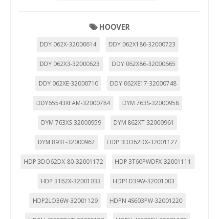
HOOVER
DDY 062X-32000614
DDY 062X186-32000723
DDY 062X3-32000623
DDY 062X86-32000665
DDY 062XE-32000710
DDY 062XE17-32000748
DDY65543XFAM-32000784
DYM 763S-32000958
DYM 763XS-32000959
DYM 862XT-32000961
DYM 893T-32000962
HDP 3DO62DX-32001127
HDP 3DO62DX-80-32001172
HDP 3T60PWDFX-32001111
HDP 3T62X-32001033
HDP1D39W-32001003
HDP2LO36W-32001129
HDPN 4S603PW-32001220