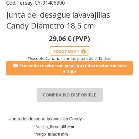
Cód. Fersay:
CY-91406300
Junta del desague lavavajillas
Candy Diametro 18,5 cm
29,06
€
(PVP)
ESGOTADO*
i
*Excepto Canarias con un plazo de 2-15 días
Pretendo receber um email quando receberem este
artigo
COMPRA NO DISPONIBLE
Junta del desague lavavajillas Candy
**ancho_ficha:
185 mm
**largo_ficha:
0 mm