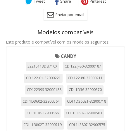
Tweet
Share
Pinterest
Enviar por email
Modelos compatíveis
Este produto é compatível com os modelos seguintes:
CANDY
32215113DSI710X
CD 122 J-80-32000187
CD 122-01-32000221
CD 122-80-32000211
CD12239S-32000188
CDI 1D36-32900570
CDI 1D3602-32900564
CDI 1D3602T-32900718
CDI 1L38-32900566
CDI 1L3802-32900563
CDI 1L3802T-32900719
CDI 1L3807-32900575