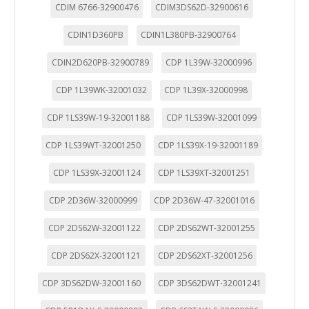
CDIM 6766-32900476
CDIM3DS62D-32900616
CDIN1D360PB
CDIN1L380PB-32900764
CDIN2D620PB-32900789
CDP 1L39W-32000996
CONFIGURACIÓN DE COOKIES
CDP 1L39WK-32001032
CDP 1L39X-32000998
CDP 1LS39W-19-32001188
CDP 1LS39W-32001099
HABILITAR TODO
RECHAZAR TODO
CDP 1LS39WT-32001250
CDP 1LS39X-19-32001189
CDP 1LS39X-32001124
CDP 1LS39XT-32001251
Cookies necesarias
Estas cookies son necesarias para que el sitio web
CDP 2D36W-32000999
CDP 2D36W-47-32001016
funcione y no se pueden desactivar en nuestros sistemas.
Puede configurar su navegador para bloquear o alertar
sobre estas cookies, pero alguna áreas del sitio no
CDP 2DS62W-32001122
CDP 2DS62WT-32001255
funcionarán. Estas cookies no almacenan ninguna
información de identificación personal.
CDP 2DS62X-32001121
CDP 2DS62XT-32001256
Cookies Utilizadas:
COOKIELEGALFERSAY, VSF904, PHPSESSID, wp-settings-1,
CDP 3DS62DW-32001160
CDP 3DS62DWT-32001241
wp-settings-time-1, _evCo, _evCoLT