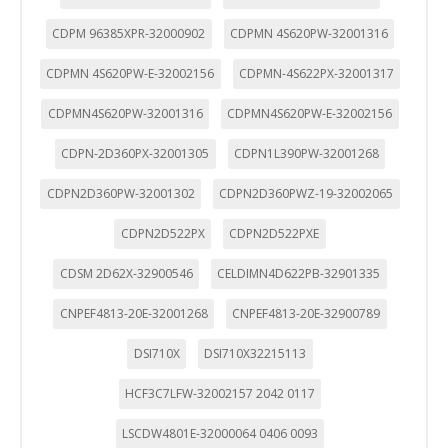
CDPM 96385XPR-32000902
CDPMN 4S620PW-32001316
GUARDAR CONFIGURACIÓN
CDPMN 4S620PW-E-32002156
CDPMN-4S622PX-32001317
CDPMN4S620PW-32001316
CDPMN4S620PW-E-32002156
Puedes volver a configurar tus cookies desde la sección
CDPN-2D360PX-32001305
CDPN1L390PW-32001268
"Configuración de cookies" al pie de la página. También puedes
consultar nuestra
política de cookies
CDPN2D360PW-32001302
CDPN2D360PWZ-19-32002065
CDPN2D522PX
CDPN2D522PXE
CDSM 2D62X-32900546
CELDIMN4D622PB-32901335
CNPEF4813-20E-32001268
CNPEF4813-20E-32900789
DSI710X
DSI710X32215113
HCF3C7LFW-32002157 2042 0117
LSCDW4801E-32000064 0406 0093