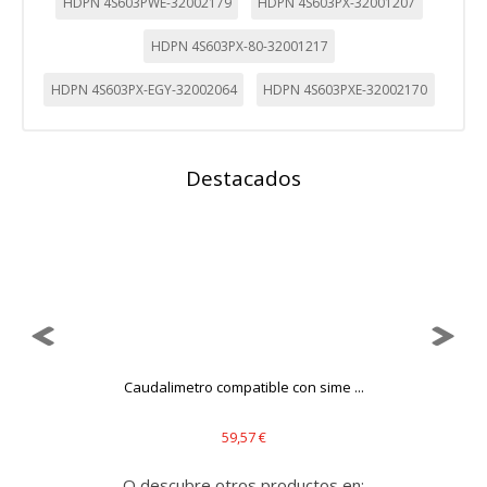
HDPN 4S603PWE-32002179
HDPN 4S603PX-32001207
HDPN 4S603PX-80-32001217
HDPN 4S603PX-EGY-32002064
HDPN 4S603PXE-32002170
Destacados
Caudalimetro compatible con sime ...
59,57 €
O descubre otros productos en: