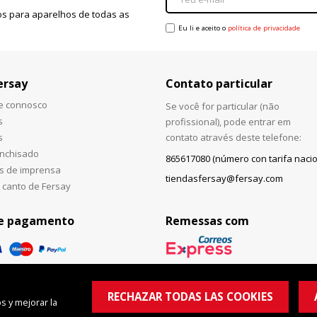
s para aparelhos de todas as
Eu li e aceito o
política de privacidade
ersay
Contato particular
he connosco
Se você for particular (não
s
profissional), pode entrar em
s
contato através deste telefone:
anchisado
865617080 (número con tarifa nacio
s de imprensa
tiendasfersay@fersay.com
 canto de Fersay
e pagamento
Remessas com
RECHAZAR TODAS LAS COOKIES
s y mejorar la