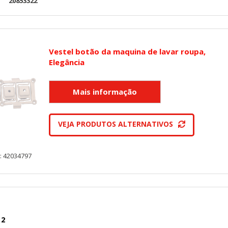
:
20853322
ar sobre estas cookies, pero alguna áreas del sitio no funcionarán
rsonal.
SESSID, wp-settings-1, wp-settings-time-1, _evCo, _evCoLT
Vestel botão da maquina de lavar roupa,
Elegância
r las visitas y fuentes de tráfico para poder evaluar el rendimiento
las más o menos visitadas, y cómo los visitantes navegan por el si
r lo tanto, es anónima.
VEJA PRODUTOS ALTERNATIVOS
utmz,_atuvc,_atuvs, _ga, _gid, _evPromtCookies
: 42034797
cidas a través de nuestro sitio por nuestros socios publicitarios. P
e sus intereses y mostrarle anuncios relevantes en otros sitios. No
a identificación única de su navegador y dispositivo de Internet.
on, _evPromt
 2