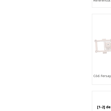
Referência
navegador para bloquear o alert
información de identificación pe
Cookies Utilizadas:
COOKIELEGALFERSAY, VSF904, PHP
Cookies de rendimiento
Estas cookies nos permiten conta
ayudan a saber qué páginas son 
estas cookies es agregada y, po
Cookies Utilizadas:
_utma,_utmb,_utmc,_utmz,_utmt,_
Cód. Fersay
Cookies dirigidas
Estas cookies pueden ser estable
empresas para crear un perfil d
personal, sino que se basan en l
Cookies Utilizadas:
_evAd, _evCoupon, _evSubscripti
[1-2] de