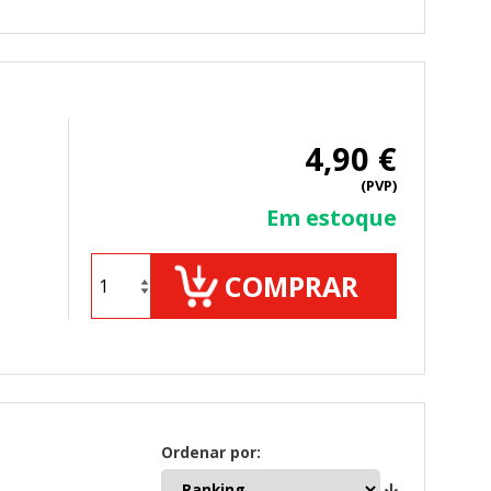
. Estas cookies no almacenan ninguna
4,90 €
 de nuestro sitio y mejorarlo. Nos
(PVP)
tio. Toda la información que recogen
Em estoque
COMPRAR
ueden ser utilizadas por esas
 almacenan directamente información
Ordenar por: