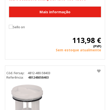
113,98 €
(PVP)
Sem estoque atualmente
Cód. Fersay:
4812-480-58403
Referência:
481248058403