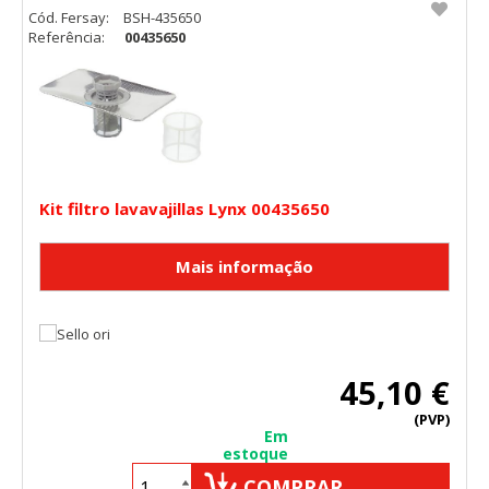
Cód. Fersay:
BSH-435650
Referência:
00435650
Kit filtro lavavajillas Lynx 00435650
45,10 €
(PVP)
Em
estoque
COMPRAR