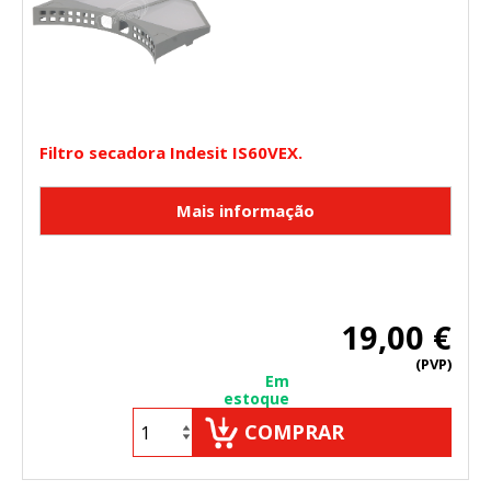
Cookies Utilizadas:
_utma,_utmb,_utmc,_utmz,_utmt,_utmz,_atuvc,_atuvs, _ga,
_gid, _evPromtCookies
Cookies dirigidas
Estas cookies pueden ser establecidas a través de nuestro
Filtro secadora Indesit IS60VEX.
sitio por nuestros socios publicitarios. Pueden ser
utilizadas por esas empresas para crear un perfil de sus
intereses y mostrarle anuncios relevantes en otros sitios.
No almacenan directamente información personal, sino
que se basan en la identificación única de su navegador y
dispositivo de Internet.
Cookies Utilizadas:
_evAd, _evCoupon, _evSubscription, _evPromt
19,00 €
(PVP)
Em
estoque
GUARDAR CONFIGURACIÓN
COMPRAR
Puedes volver a configurar tus cookies desde la sección