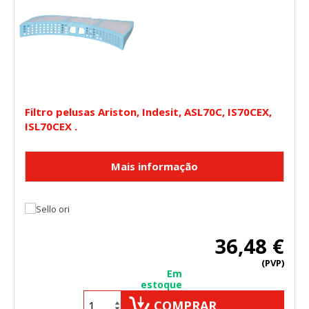
Filtro pelusas Ariston, Indesit, ASL70C, IS70CEX,
ISL70CEX .
36,48 €
(PVP)
Em
estoque
COMPRAR