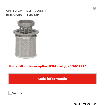
"Configuración de cookies" al pie de la página. También puedes
consultar nuestra
política de cookies
Cód. Fersay:
BSH-17008311
Referência:
17008311
Microfiltro lavavajillas BSH codigo 17008311