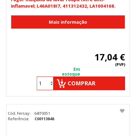
inflamavel; L46A018I7, 411312432, LA1004168.
17,04 €
(PVP)
Em
estoque
COMPRAR
Cód. Fersay:
64IT0051
Referência:
C00113848