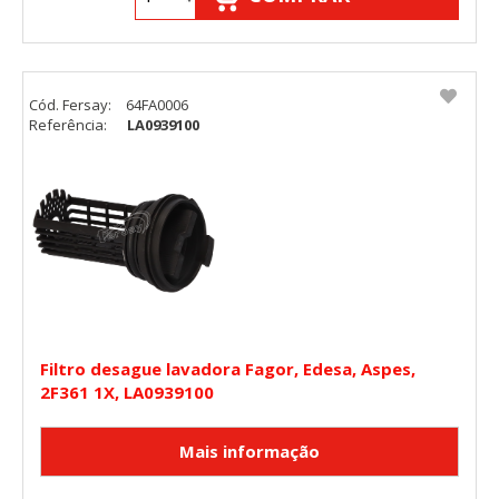
Cód. Fersay:
64FA0006
Referência:
LA0939100
Filtro desague lavadora Fagor, Edesa, Aspes,
2F361 1X, LA0939100