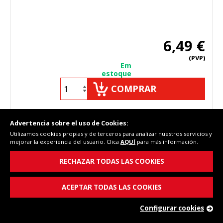
6,49 €
(PVP)
Em
estoque
COMPRAR
Advertencia sobre el uso de Cookies:
Utilizamos cookies propias y de terceros para analizar nuestros servicios y
Cód. Fersay:
64BS0015
mejorar la experiencia del usuario. Clica
AQUÍ
para más información.
Referência:
00614351
RECHAZAR TODAS LAS COOKIES
ACEPTAR TODAS LAS COOKIES
Configurar cookies