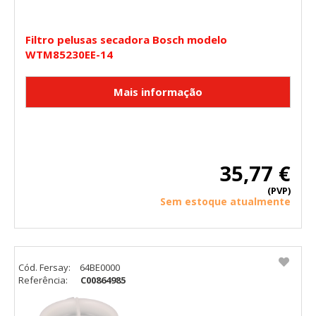
Filtro pelusas secadora Bosch modelo
WTM85230EE-14
35,77 €
(PVP)
Sem estoque atualmente
Cód. Fersay:
64BE0000
Referência:
C00864985