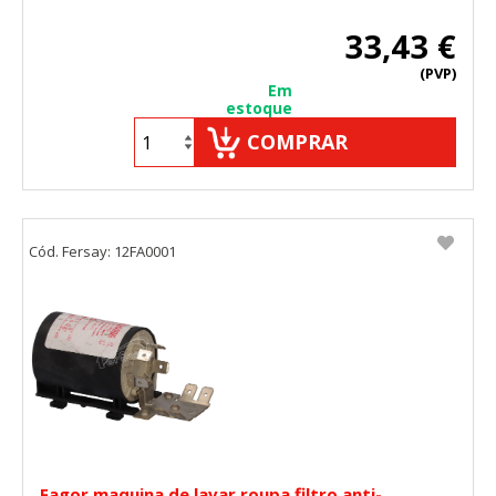
33,43 €
(PVP)
Em
estoque
COMPRAR
Cód. Fersay: 12FA0001
Fagor maquina de lavar roupa filtro anti-