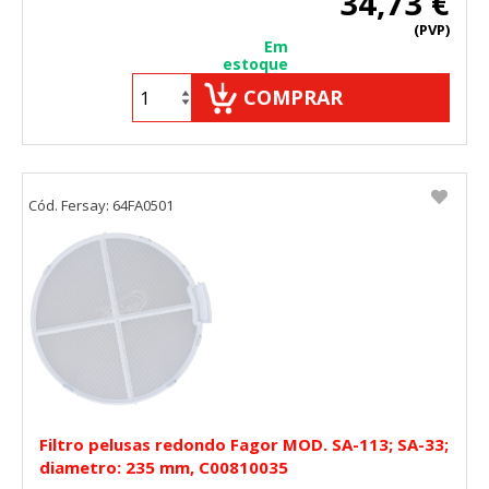
34,73 €
(PVP)
Em
estoque
COMPRAR
Cód. Fersay: 64FA0501
Filtro pelusas redondo Fagor MOD. SA-113; SA-33;
diametro: 235 mm, C00810035