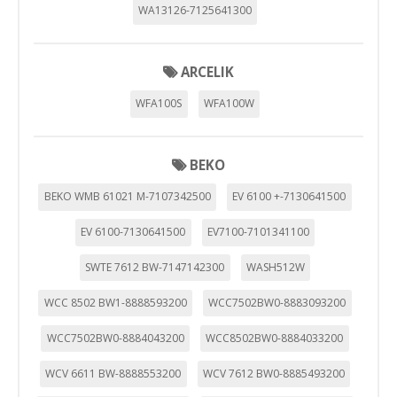
WA13126-7125641300
ARCELIK
WFA100S
WFA100W
BEKO
BEKO WMB 61021 M-7107342500
EV 6100 +-7130641500
EV 6100-7130641500
EV7100-7101341100
SWTE 7612 BW-7147142300
WASH512W
WCC 8502 BW1-8888593200
WCC7502BW0-8883093200
WCC7502BW0-8884043200
WCC8502BW0-8884033200
WCV 6611 BW-8888553200
WCV 7612 BW0-8885493200