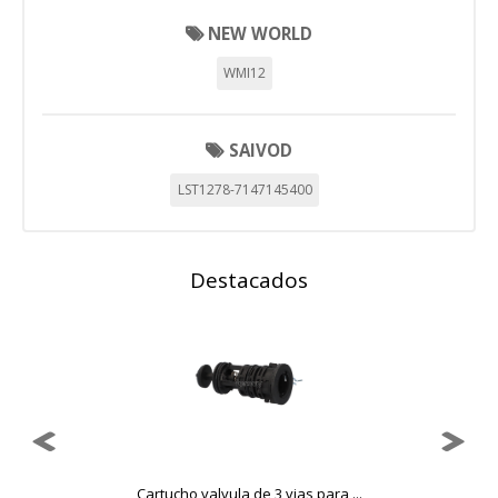
NEW WORLD
WMI12
SAIVOD
LST1278-7147145400
Destacados
..
Cartucho valvula de 3 vias para ...