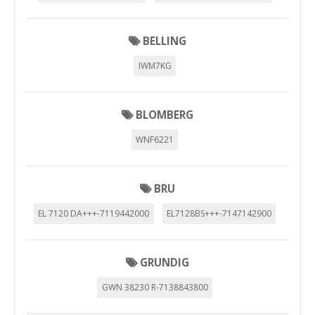
BELLING
IWM7KG
BLOMBERG
WNF6221
BRU
EL 7120 DA+++-7119442000
EL7128BS+++-7147142900
GRUNDIG
GWN 38230 R-7138843800