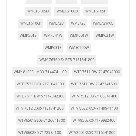
Cookies Utilizadas:
_evAd, _evCoupon, _evSubscription, _evPromt
WML15105D
WML15106D
WML16105P
WML16106P
WML72B
WML72S
WML72WXC
GUARDAR CONFIGURACIÓN
WMP501S
WMP541W
WMP601W
WMP621W
WMP631S
WMS6100W
Puedes volver a configurar tus cookies desde la sección
WMY 7636 XSX BTR-7151341800
"Configuración de cookies" al pie de la página. También puedes
consultar nuestra
política de cookies
WMY 81233 LMB3-7144741100
WTE 7511 BW-7147042000
WTE 7532 BCX-7171041300
WTE 7611 BW-7147341800
WTE 7611 BWR-7147342300
WTV 7512 DA-7166341400
WTV 7512 DAR-7131741200
WTV 8632 XCX-7149941400
WTV6501BS0S-7126041700
WTV8502X0-7179982400
WTV8602X0-7178584100
WTV8602XS0X-7116541800