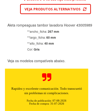
VEJA PRODUTOS ALTERNATIVOS
Aleta rompeaguas tambor lavadora Hoover 43005989
**ancho_ficha:
267 mm
**largo_ficha:
60 mm
**alto_ficha:
40 mm
Cor:
Gris
Veja os modelos compatíveis abaixo.
CONFIGURACIÓN DE COOKIES
Rapidez y excelente comunicación. Todo transcurrió
sin problemas ni complicaciones.
HABILITAR TODO
RECHAZAR TODO
Fecha de publicación: 07-08-2026
Fecha de compra: 31-07-2026