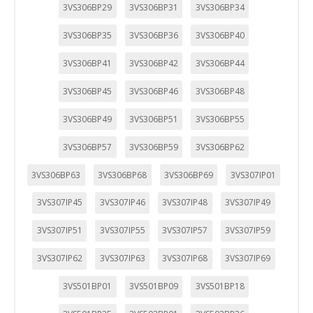
3VS306BP29
3VS306BP31
3VS306BP34
3VS306BP35
3VS306BP36
3VS306BP40
3VS306BP41
3VS306BP42
3VS306BP44
3VS306BP45
3VS306BP46
3VS306BP48
3VS306BP49
3VS306BP51
3VS306BP55
3VS306BP57
3VS306BP59
3VS306BP62
3VS306BP63
3VS306BP68
3VS306BP69
3VS307IP01
3VS307IP45
3VS307IP46
3VS307IP48
3VS307IP49
3VS307IP51
3VS307IP55
3VS307IP57
3VS307IP59
CONFIGURACIÓN DE COOKIES
3VS307IP62
3VS307IP63
3VS307IP68
3VS307IP69
HABILITAR TODO
RECHAZAR TODO
3VS501BP01
3VS501BP09
3VS501BP18