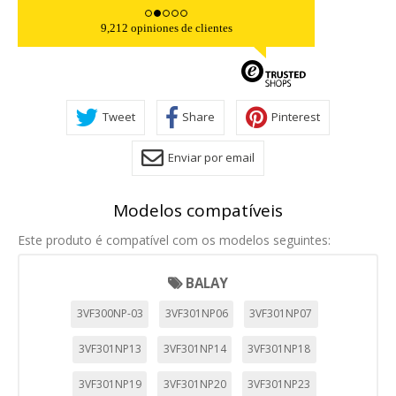
9,212 opiniones de clientes
Tweet
Share
Pinterest
Enviar por email
Modelos compatíveis
Este produto é compatível com os modelos seguintes:
BALAY
3VF300NP-03
3VF301NP06
3VF301NP07
3VF301NP13
3VF301NP14
3VF301NP18
3VF301NP19
3VF301NP20
3VF301NP23