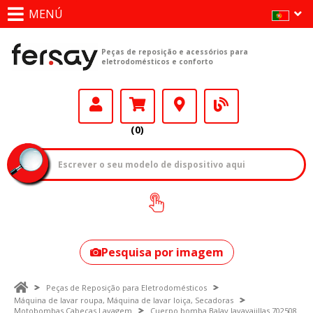
MENÚ
Peças de reposição e acessórios para
eletrodomésticos e conforto
(0)
Como encontrar
o seu modelo?
Pesquisa por imagem
Peças de Reposição para Eletrodomésticos
Máquina de lavar roupa, Máquina de lavar loiça, Secadoras
Motobombas Cabeças Lavagem
Cuerpo bomba Balay lavavajillas 702508