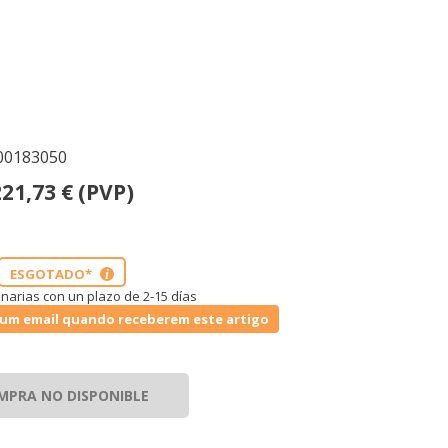
 00183050
221,73
€
(PVP)
ESGOTADO*
i
narias con un plazo de 2-15 días
um email quando receberem este artigo
MPRA NO DISPONIBLE