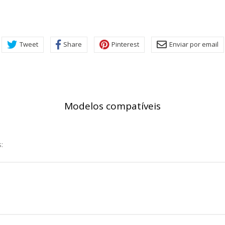
rsonal.
SESSID, wp-settings-1, wp-settings-time-1, _evCo, _evCoLT
Tweet
Share
Pinterest
Enviar por email
r las visitas y fuentes de tráfico para poder evaluar el rendimiento
las más o menos visitadas, y cómo los visitantes navegan por el si
r lo tanto, es anónima.
Modelos compatíveis
utmz,_atuvc,_atuvs, _ga, _gid, _evPromtCookies
:
cidas a través de nuestro sitio por nuestros socios publicitarios. P
e sus intereses y mostrarle anuncios relevantes en otros sitios. No
a identificación única de su navegador y dispositivo de Internet.
on, _evPromt