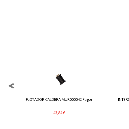
GUARDAR CONFIGURAC
Puedes volver a configurar tus cookie
política de cookies
.
FLOTADOR CALDERA MUR000042 Fagor
INTER
43,84 €