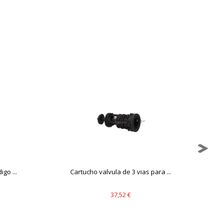
mbién puedes consultar nuestra
go ...
Cartucho valvula de 3 vias para ...
V
37,52 €