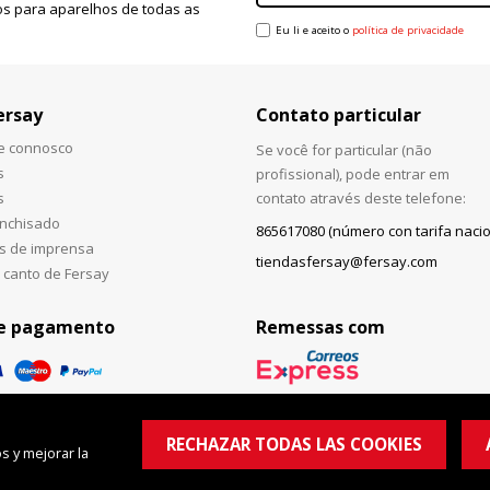
s para aparelhos de todas as
Eu li e aceito o
política de privacidade
ersay
Contato particular
he connosco
Se você for particular (não
s
profissional), pode entrar em
s
contato através deste telefone:
anchisado
865617080 (número con tarifa nacio
s de imprensa
tiendasfersay@fersay.com
 canto de Fersay
e pagamento
Remessas com
RECHAZAR TODAS LAS COOKIES
s y mejorar la
© Copyright 2026