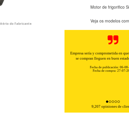
Motor de frigorifico
Veja os modelos comp
itério do Fabricante
Empresa sería y comprometida en que 
se compran lleguen en buen estad
Fecha de publicación: 06-08
Fecha de compra: 27-07-2
KIES
HABILITAR 
9,207 opiniones de clie
ra que el sitio web funcione y no se pueden desactivar en nuestros 
ar sobre estas cookies, pero alguna áreas del sitio no funcionarán