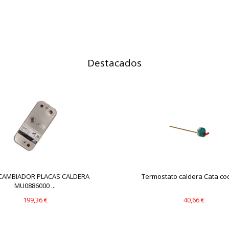
IÓN
Destacados
s desde la sección "Configuración de cookies" al pie de la página. Ta
CAMBIADOR PLACAS CALDERA
Termostato caldera Cata codi
MU0886000 ...
199,36 €
40,66 €