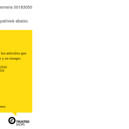
 Siemens 00183050
atíveis abaixo.
los artículos que
o y en tiempo.
-2026
026
TODO
RECHAZAR TODO
ntes
sistemas. Puede configurar su
. Estas cookies no almacenan ninguna