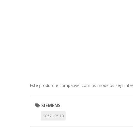
información de identificación pe
Cookies Utilizadas:
COOKIELEGALFERSAY, VSF904, PHP
Cookies de rendimiento
Estas cookies nos permiten conta
ayudan a saber qué páginas son 
estas cookies es agregada y, po
Cookies Utilizadas:
_utma,_utmb,_utmc,_utmz,_utmt,_
Este produto é compatível com os modelos seguintes
Cookies dirigidas
Estas cookies pueden ser estable
empresas para crear un perfil d
SIEMENS
personal, sino que se basan en l
KG57U95-13
Cookies Utilizadas:
_evAd, _evCoupon, _evSubscripti