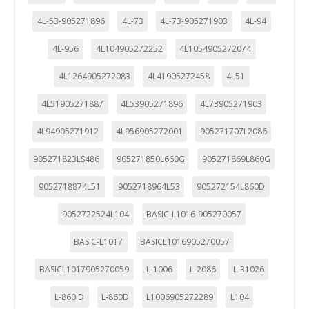
4L-53-905271896
4L-73
4L-73-905271903
4L-94
4L-956
4L104905272252
4L1054905272074
4L1264905272083
4L41905272458
4L51
4L51905271887
4L53905271896
4L73905271903
4L94905271912
4L956905272001
905271707L2086
905271823LS486
905271850L660G
905271869L860G
9052718874L51
9052718964L53
905272154L860D
9052722524L104
BASIC-L1016-905270057
BASIC-L1017
BASICL1016905270057
BASICL1017905270059
L-1006
L-2086
L-31026
L-860 D
L-860D
L1006905272289
L104