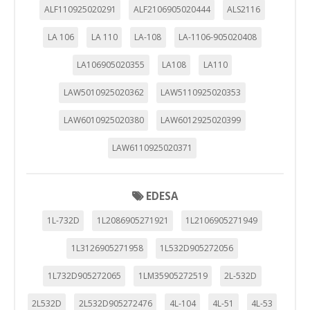
ALF110925020291
ALF2106905020444
ALS2116
LA 106
LA 110
LA-108
LA-1106-905020408
LA106905020355
LA108
LA110
LAW5010925020362
LAW5110925020353
LAW6010925020380
LAW6012925020399
LAW6110925020371
EDESA
1L-732D
1L2086905271921
1L2106905271949
1L3126905271958
1L532D905272056
1L732D905272065
1LM35905272519
2L-532D
2L532D
2L532D905272476
4L-104
4L-51
4L-53