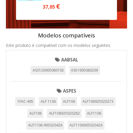
€
37,05
Modelos compatíveis
Este produto é compatível com os modelos seguintes:
AABSAL
AS3126905080192
AS51905080209
ASPES
1FAC-495
ALF 1106
ALF106
ALF106925020273
ALF108
ALF108925020282
ALF1106
ALF1106-905020426
ALF1106905020426