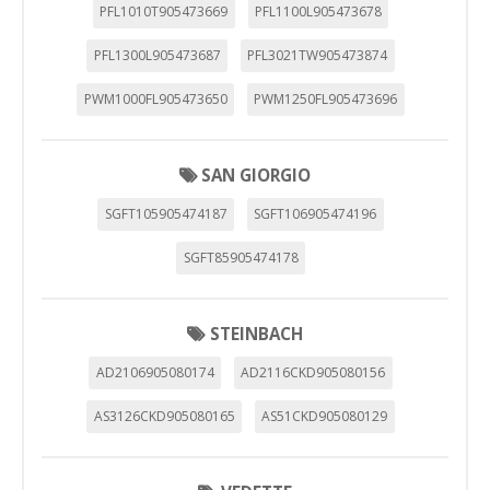
PFL1010T905473669
PFL1100L905473678
PFL1300L905473687
PFL3021TW905473874
PWM1000FL905473650
PWM1250FL905473696
SAN GIORGIO
SGFT105905474187
SGFT106905474196
SGFT85905474178
STEINBACH
AD2106905080174
AD2116CKD905080156
AS3126CKD905080165
AS51CKD905080129