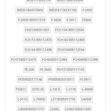
905011793L211R
9050118461F2609
9050118641F3609
905012113LFA1100
F-2609
GUARDAR CONFIGURACIÓN
F-2609=905011579
F-3609
F-3611
F2609
F3611905011631
FCH-104-905112504
Puedes volver a configurar tus cookies desde la sección
"Configuración de cookies" al pie de la página. También puedes
consultar nuestra
política de cookies
FCH-73-905112470
FCH-84-905112489
FCH-94-905112498
FCH104905112504
FCH73905112470
FCH84905112489
FCH94905112498
FE-209
FE-3609
FEV1510925111102
FF550925111148
FF6000925010017
FS-3611
FS3611
IS70C EX
L-1611I
L-211R
L-4090F
L-511G
L-7090D
L211R905011793
L4090F
L4090F905011775
L509G
L509G-905011800