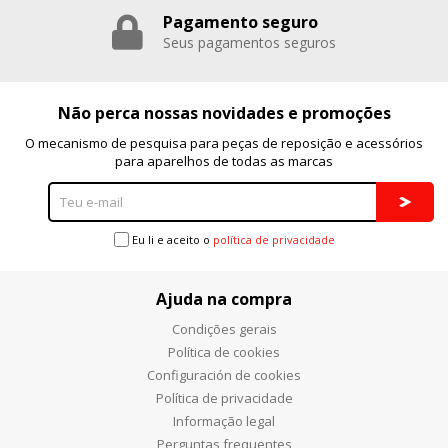
Pagamento seguro
Puedes volver a configurar tus cookies desde la sección
"Configuración de cookies" al pie de la página. También puedes
Seus pagamentos seguros
consultar nuestra
política de cookies
Não perca nossas novidades e promoções
O mecanismo de pesquisa para peças de reposição e acessórios
para aparelhos de todas as marcas
Eu li e aceito o
política de privacidade
Ajuda na compra
Condições gerais
Política de cookies
Configuración de cookies
Política de privacidade
Informação legal
Perguntas frequentes