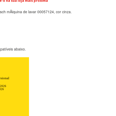
e-o na sua loja mais próxima
ch mÃiquina de lavar 00057124, cor cinza.
atíveis abaixo.
esional
-2026
026
TODO
RECHAZAR TODO