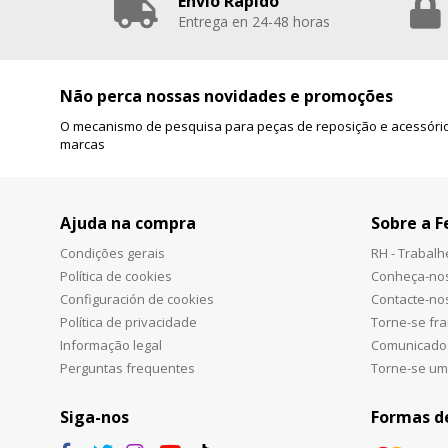
Envío Rápido
Entrega en 24-48 horas
Não perca nossas novidades e promoções
O mecanismo de pesquisa para peças de reposição e acessório
marcas
Ajuda na compra
Sobre a F
Condições gerais
RH - Trabal
Política de cookies
Conheça-no
Configuración de cookies
Contacte-no
Política de privacidade
Torne-se fr
Informação legal
Comunicado
Perguntas frequentes
Torne-se um
Siga-nos
Formas d