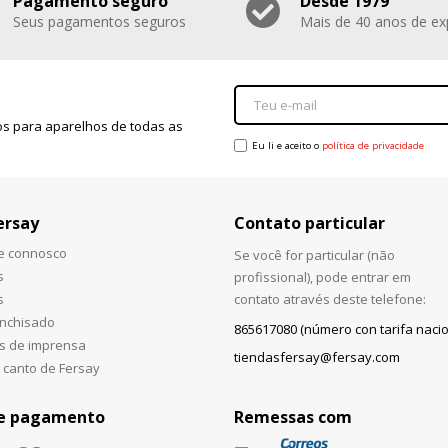
Pagamento seguro
Desde 1979
Seus pagamentos seguros
Mais de 40 anos de ex
s para aparelhos de todas as
Eu li e aceito o
política de privacidade
ersay
Contato particular
he connosco
Se você for particular (não
s
profissional), pode entrar em
s
contato através deste telefone:
anchisado
865617080 (número con tarifa nacio
s de imprensa
tiendasfersay@fersay.com
 canto de Fersay
e pagamento
Remessas com