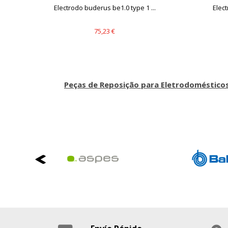
dor
Electrodo buderus be1.0 type 1 ...
Elect
75,23 €
Peças de Reposição para Eletrodoméstico