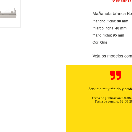
Encontr
MaÃaneta branca Bos
**ancho_ficha:
30 mm
**largo_ficha:
40 mm
**alto_ficha:
95 mm
Cor:
Gris
Veja os modelos comp
Servicio muy rápido y prof
Fecha de publicación: 09-08
Fecha de compra: 02-08-2
KIES
HABILITAR 