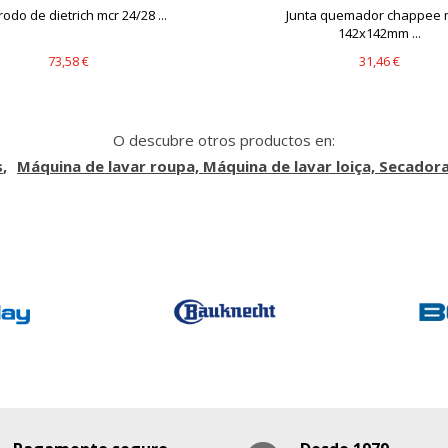
rodo de dietrich mcr 24/28 ...
Junta quemador chappee 
142x142mm ...
73,58 €
31,46 €
O descubre otros productos en:
s
Máquina de lavar roupa, Máquina de lavar loiça, Secador