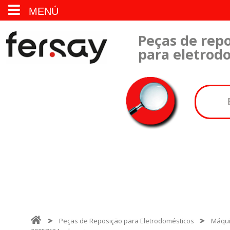
MENÚ
Peças de repo
para eletrod
Peças de Reposição para Eletrodomésticos
Máqui