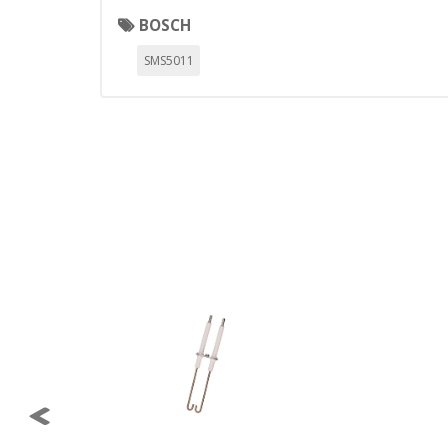
Cookies Utilizadas:
BOSCH
_evAd, _evCoupon, _evSubscripti
SMS5011
GUARDAR CONFIGURAC
Puedes volver a configurar tus cookie
política de cookies