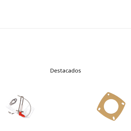
on, _evPromt
IÓN
s desde la sección "Configuración de cookies" al pie de la página. Ta
Destacados